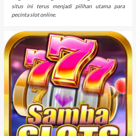
situs ini terus menjadi pilihan utama para
pecinta slot online.