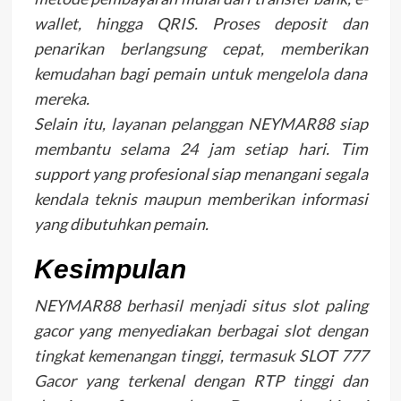
wallet, hingga QRIS. Proses deposit dan
penarikan berlangsung cepat, memberikan
kemudahan bagi pemain untuk mengelola dana
mereka.
Selain itu, layanan pelanggan NEYMAR88 siap
membantu selama 24 jam setiap hari. Tim
support yang profesional siap menangani segala
kendala teknis maupun memberikan informasi
yang dibutuhkan pemain.
Kesimpulan
NEYMAR88 berhasil menjadi situs slot paling
gacor yang menyediakan berbagai slot dengan
tingkat kemenangan tinggi, termasuk SLOT 777
Gacor yang terkenal dengan RTP tinggi dan