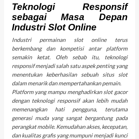
Teknologi Responsif
sebagai Masa Depan
Industri Slot Online
Industri permainan slot online terus
berkembang dan kompetisi antar platform
semakin ketat. Oleh sebab itu, teknologi
responsif menjadi salah satu aspek penting yang
menentukan keberhasilan sebuah situs slot
dalam menarik dan mempertahankan pemain.
Platform yang mampu menghadirkan slot gacor
dengan teknologi responsif akan lebih mudah
memenangkan hati pengguna, terutama
generasi muda yang sangat bergantung pada
perangkat mobile. Kemudahan akses, kecepatan,
dan kualitas grafis yang mumpuni menjadi kunci