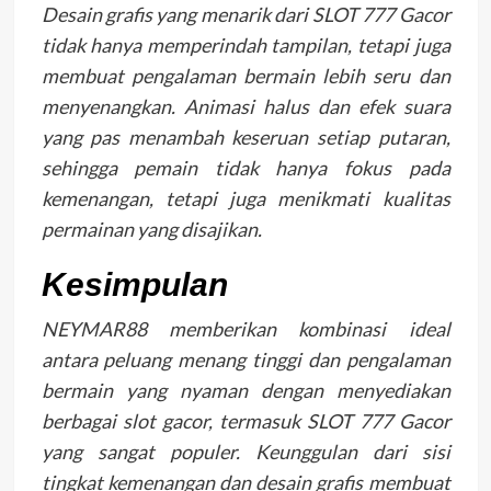
Desain grafis yang menarik dari SLOT 777 Gacor
tidak hanya memperindah tampilan, tetapi juga
membuat pengalaman bermain lebih seru dan
menyenangkan. Animasi halus dan efek suara
yang pas menambah keseruan setiap putaran,
sehingga pemain tidak hanya fokus pada
kemenangan, tetapi juga menikmati kualitas
permainan yang disajikan.
Kesimpulan
NEYMAR88 memberikan kombinasi ideal
antara peluang menang tinggi dan pengalaman
bermain yang nyaman dengan menyediakan
berbagai slot gacor, termasuk SLOT 777 Gacor
yang sangat populer. Keunggulan dari sisi
tingkat kemenangan dan desain grafis membuat