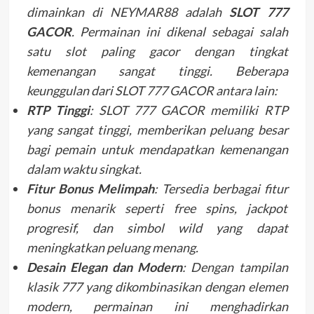
dimainkan di NEYMAR88 adalah
SLOT 777
GACOR
. Permainan ini dikenal sebagai salah
satu slot paling gacor dengan tingkat
kemenangan sangat tinggi. Beberapa
keunggulan dari SLOT 777 GACOR antara lain:
RTP Tinggi
: SLOT 777 GACOR memiliki RTP
yang sangat tinggi, memberikan peluang besar
bagi pemain untuk mendapatkan kemenangan
dalam waktu singkat.
Fitur Bonus Melimpah
: Tersedia berbagai fitur
bonus menarik seperti free spins, jackpot
progresif, dan simbol wild yang dapat
meningkatkan peluang menang.
Desain Elegan dan Modern
: Dengan tampilan
klasik 777 yang dikombinasikan dengan elemen
modern, permainan ini menghadirkan