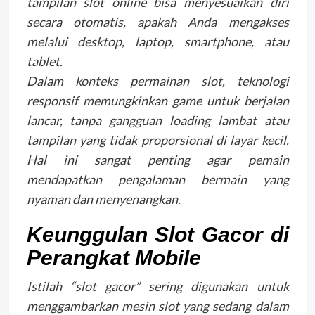
tampilan slot online bisa menyesuaikan diri
secara otomatis, apakah Anda mengakses
melalui desktop, laptop, smartphone, atau
tablet.
Dalam konteks permainan slot, teknologi
responsif memungkinkan game untuk berjalan
lancar, tanpa gangguan loading lambat atau
tampilan yang tidak proporsional di layar kecil.
Hal ini sangat penting agar pemain
mendapatkan pengalaman bermain yang
nyaman dan menyenangkan.
Keunggulan Slot Gacor di
Perangkat Mobile
Istilah “slot gacor” sering digunakan untuk
menggambarkan mesin slot yang sedang dalam