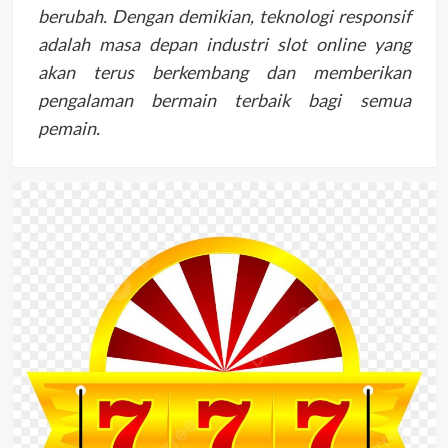
berubah. Dengan demikian, teknologi responsif
adalah masa depan industri slot online yang
akan terus berkembang dan memberikan
pengalaman bermain terbaik bagi semua
pemain.