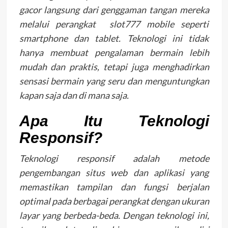
gacor langsung dari genggaman tangan mereka
melalui perangkat slot777 mobile seperti
smartphone dan tablet. Teknologi ini tidak
hanya membuat pengalaman bermain lebih
mudah dan praktis, tetapi juga menghadirkan
sensasi bermain yang seru dan menguntungkan
kapan saja dan di mana saja.
Apa Itu Teknologi
Responsif?
Teknologi responsif adalah metode
pengembangan situs web dan aplikasi yang
memastikan tampilan dan fungsi berjalan
optimal pada berbagai perangkat dengan ukuran
layar yang berbeda-beda. Dengan teknologi ini,