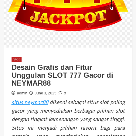
Slot
Desain Grafis dan Fitur
Unggulan SLOT 777 Gacor di
NEYMAR88
0
admin
June 3, 2025
situs neymar88
dikenal sebagai situs slot paling
gacor yang menyediakan berbagai pilihan slot
dengan tingkat kemenangan yang sangat tinggi.
Situs ini menjadi pilihan favorit bagi para