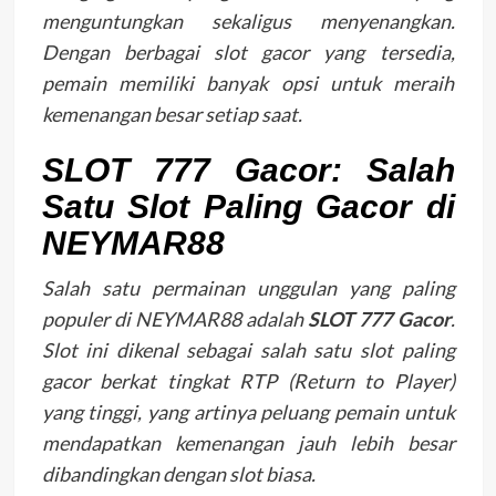
menguntungkan sekaligus menyenangkan.
Dengan berbagai slot gacor yang tersedia,
pemain memiliki banyak opsi untuk meraih
kemenangan besar setiap saat.
SLOT 777 Gacor: Salah
Satu Slot Paling Gacor di
NEYMAR88
Salah satu permainan unggulan yang paling
populer di NEYMAR88 adalah
SLOT 777 Gacor
.
Slot ini dikenal sebagai salah satu slot paling
gacor berkat tingkat RTP (Return to Player)
yang tinggi, yang artinya peluang pemain untuk
mendapatkan kemenangan jauh lebih besar
dibandingkan dengan slot biasa.