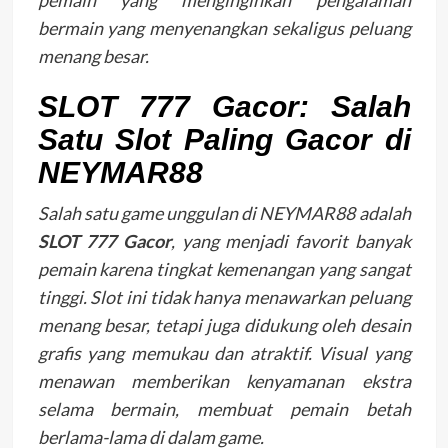
pemain yang menginginkan pengalaman
bermain yang menyenangkan sekaligus peluang
menang besar.
SLOT 777 Gacor: Salah
Satu Slot Paling Gacor di
NEYMAR88
Salah satu game unggulan di NEYMAR88 adalah
SLOT 777 Gacor
, yang menjadi favorit banyak
pemain karena tingkat kemenangan yang sangat
tinggi. Slot ini tidak hanya menawarkan peluang
menang besar, tetapi juga didukung oleh desain
grafis yang memukau dan atraktif. Visual yang
menawan memberikan kenyamanan ekstra
selama bermain, membuat pemain betah
berlama-lama di dalam game.