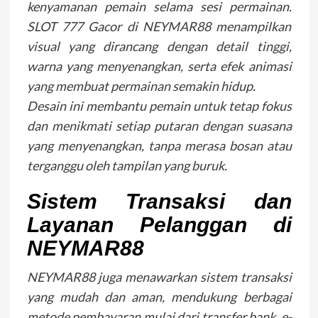
kenyamanan pemain selama sesi permainan.
SLOT 777 Gacor di NEYMAR88 menampilkan
visual yang dirancang dengan detail tinggi,
warna yang menyenangkan, serta efek animasi
yang membuat permainan semakin hidup.
Desain ini membantu pemain untuk tetap fokus
dan menikmati setiap putaran dengan suasana
yang menyenangkan, tanpa merasa bosan atau
terganggu oleh tampilan yang buruk.
Sistem Transaksi dan
Layanan Pelanggan di
NEYMAR88
NEYMAR88 juga menawarkan sistem transaksi
yang mudah dan aman, mendukung berbagai
metode pembayaran mulai dari transfer bank, e-