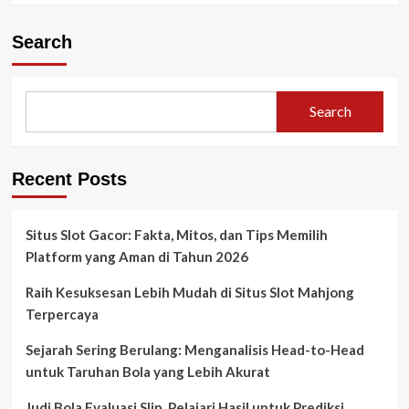
Search
Search
Recent Posts
Situs Slot Gacor: Fakta, Mitos, dan Tips Memilih
Platform yang Aman di Tahun 2026
Raih Kesuksesan Lebih Mudah di Situs Slot Mahjong
Terpercaya
Sejarah Sering Berulang: Menganalisis Head-to-Head
untuk Taruhan Bola yang Lebih Akurat
Judi Bola Evaluasi Slip, Pelajari Hasil untuk Prediksi