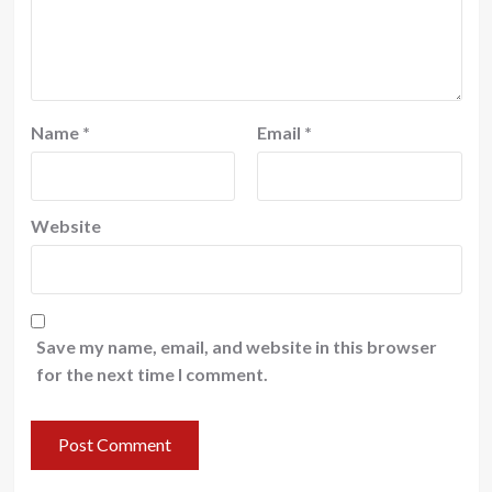
Name
*
Email
*
Website
Save my name, email, and website in this browser
for the next time I comment.