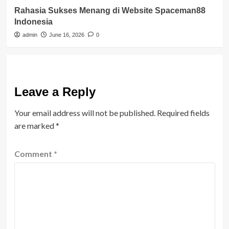
Rahasia Sukses Menang di Website Spaceman88
Indonesia
admin
June 16, 2026
0
Leave a Reply
Your email address will not be published.
Required fields
are marked
*
Comment
*