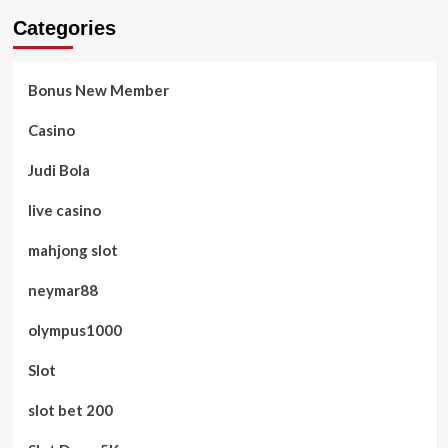
Categories
Bonus New Member
Casino
Judi Bola
live casino
mahjong slot
neymar88
olympus1000
Slot
slot bet 200