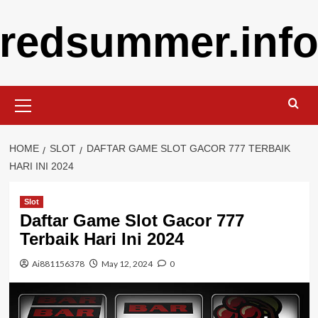
Skip
redsummer.inf
to
content
Primary
Menu
HOME
SLOT
DAFTAR GAME SLOT GACOR 777 TERBAIK
HARI INI 2024
Slot
Daftar Game Slot Gacor 777
Terbaik Hari Ini 2024
Ai881156378
May 12, 2024
0