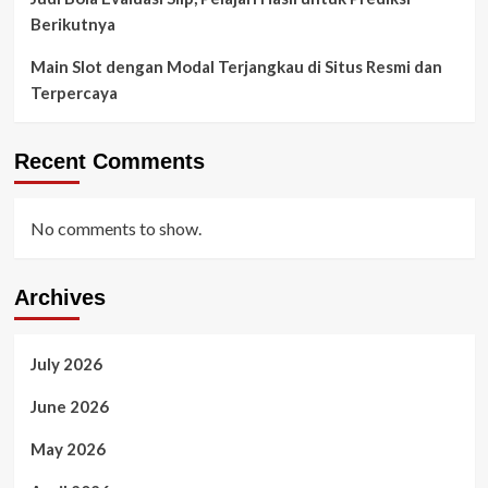
Berikutnya
Main Slot dengan Modal Terjangkau di Situs Resmi dan
Terpercaya
Recent Comments
No comments to show.
Archives
July 2026
June 2026
May 2026