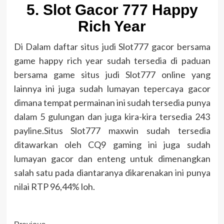
5. Slot Gacor 777 Happy
Rich Year
Di Dalam daftar situs judi Slot777 gacor bersama
game happy rich year sudah tersedia di paduan
bersama game situs judi Slot777 online yang
lainnya ini juga sudah lumayan tepercaya gacor
dimana tempat permainan ini sudah tersedia punya
dalam 5 gulungan dan juga kira-kira tersedia 243
payline.Situs Slot777 maxwin sudah tersedia
ditawarkan oleh CQ9 gaming ini juga sudah
lumayan gacor dan enteng untuk dimenangkan
salah satu pada diantaranya dikarenakan ini punya
nilai RTP 96,44% loh.