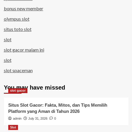
bonus new member
olympus slot
situs toto slot
slot
slot gacor malam ini
slot
slot spaceman
You may have missed
slot gacor
Situs Slot Gacor: Fakta, Mitos, dan Tips Memilih
Platform yang Aman di Tahun 2026
admin
July 31, 2026
0
Slot