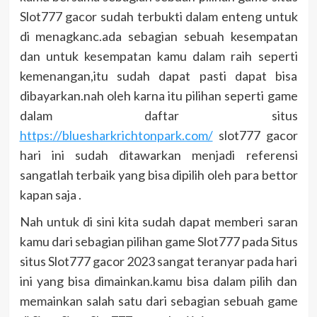
Slot777 gacor sudah terbukti dalam enteng untuk
di menagkanc.ada sebagian sebuah kesempatan
dan untuk kesempatan kamu dalam raih seperti
kemenangan,itu sudah dapat pasti dapat bisa
dibayarkan.nah oleh karna itu pilihan seperti game
dalam daftar situs
https://bluesharkrichtonpark.com/
slot777 gacor
hari ini sudah ditawarkan menjadi referensi
sangatlah terbaik yang bisa dipilih oleh para bettor
kapan saja .
Nah untuk di sini kita sudah dapat memberi saran
kamu dari sebagian pilihan game Slot777 pada Situs
situs Slot777 gacor 2023 sangat teranyar pada hari
ini yang bisa dimainkan.kamu bisa dalam pilih dan
memainkan salah satu dari sebagian sebuah game