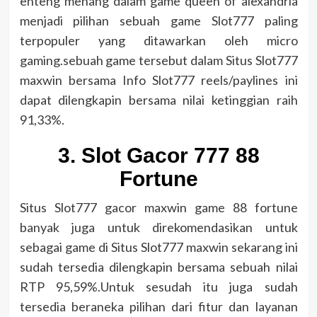
enteng menang dalam game queen of alexandria
menjadi pilihan sebuah game Slot777 paling
terpopuler yang ditawarkan oleh micro
gaming.sebuah game tersebut dalam Situs Slot777
maxwin bersama Info Slot777 reels/paylines ini
dapat dilengkapin bersama nilai ketinggian raih
91,33%.
3. Slot Gacor 777 88
Fortune
Situs Slot777 gacor maxwin game 88 fortune
banyak juga untuk direkomendasikan untuk
sebagai game di Situs Slot777 maxwin sekarang ini
sudah tersedia dilengkapin bersama sebuah nilai
RTP 95,59%.Untuk sesudah itu juga sudah
tersedia beraneka pilihan dari fitur dan layanan