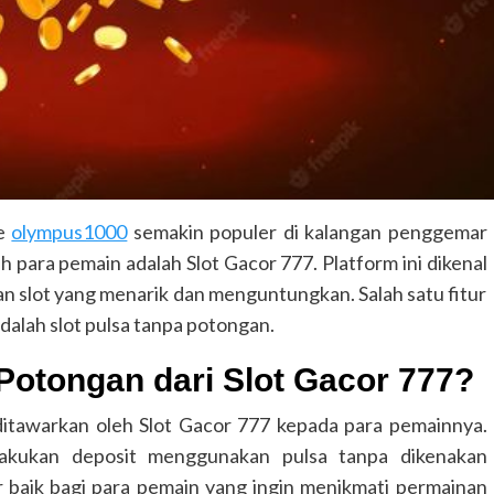
ne
olympus1000
semakin populer di kalangan penggemar
eh para pemain adalah Slot Gacor 777. Platform ini dikenal
slot yang menarik dan menguntungkan. Salah satu fitur
dalah slot pulsa tanpa potongan.
 Potongan dari Slot Gacor 777?
 ditawarkan oleh Slot Gacor 777 kepada para pemainnya.
akukan deposit menggunakan pulsa tanpa dikenakan
r baik bagi para pemain yang ingin menikmati permainan