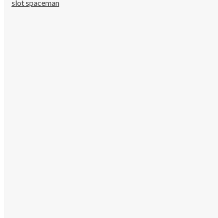
slot spaceman