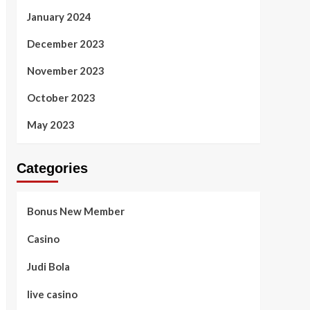
January 2024
December 2023
November 2023
October 2023
May 2023
Categories
Bonus New Member
Casino
Judi Bola
live casino