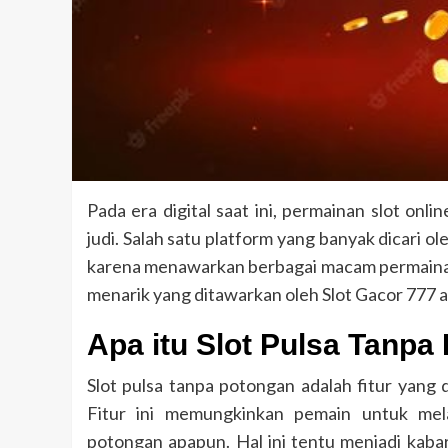
Pada era digital saat ini, permainan slot onli
judi. Salah satu platform yang banyak dicari ol
karena menawarkan berbagai macam permainan 
menarik yang ditawarkan oleh Slot Gacor 777 a
Apa itu Slot Pulsa Tanpa
Slot pulsa tanpa potongan adalah fitur yang
Fitur ini memungkinkan pemain untuk mel
potongan apapun. Hal ini tentu menjadi kaba