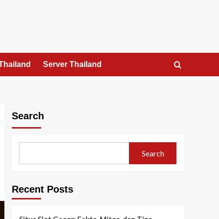
Thailand
Server Thailand
Search
Search
Recent Posts