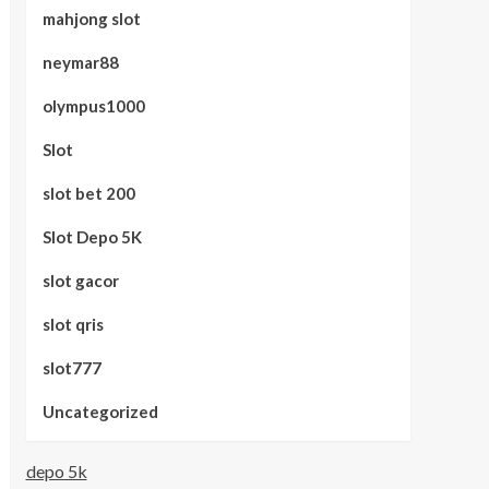
mahjong slot
neymar88
olympus1000
Slot
slot bet 200
Slot Depo 5K
slot gacor
slot qris
slot777
Uncategorized
depo 5k