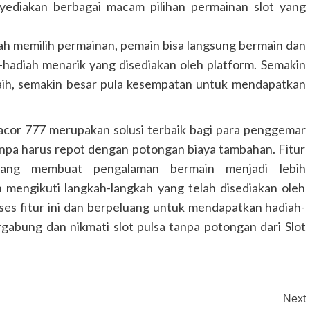
yediakan berbagai macam pilihan permainan slot yang
h memilih permainan, pemain bisa langsung bermain dan
adiah menarik yang disediakan oleh platform. Semakin
aih, semakin besar pula kesempatan untuk mendapatkan
Gacor 777 merupakan solusi terbaik bagi para penggemar
anpa harus repot dengan potongan biaya tambahan. Fitur
 yang membuat pengalaman bermain menjadi lebih
engikuti langkah-langkah yang telah disediakan oleh
es fitur ini dan berpeluang untuk mendapatkan hadiah-
rgabung dan nikmati slot pulsa tanpa potongan dari Slot
Next