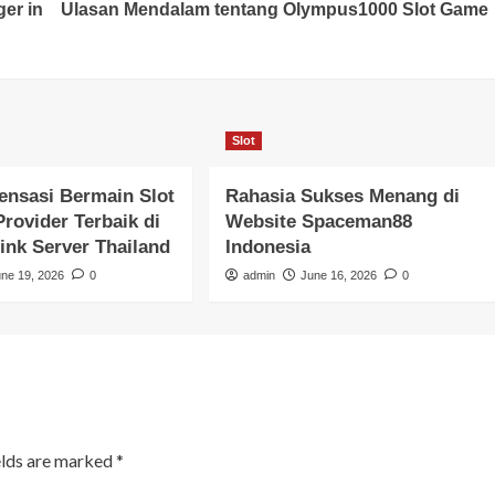
er in
Ulasan Mendalam tentang Olympus1000 Slot Game
Slot
ensasi Bermain Slot
Rahasia Sukses Menang di
Provider Terbaik di
Website Spaceman88
ink Server Thailand
Indonesia
une 19, 2026
0
admin
June 16, 2026
0
elds are marked
*