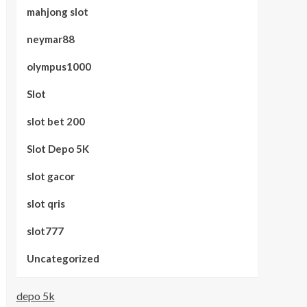
mahjong slot
neymar88
olympus1000
Slot
slot bet 200
Slot Depo 5K
slot gacor
slot qris
slot777
Uncategorized
depo 5k