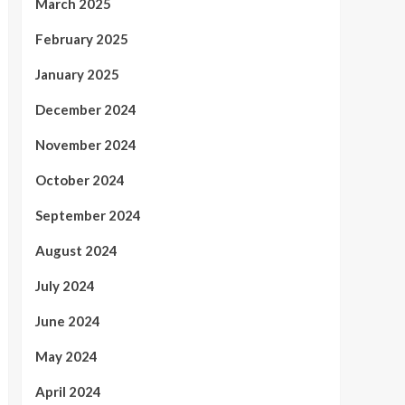
March 2025
February 2025
January 2025
December 2024
November 2024
October 2024
September 2024
August 2024
July 2024
June 2024
May 2024
April 2024