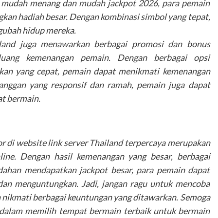
or mudah menang dan mudah jackpot 2026, para pemain
kan hadiah besar. Dengan kombinasi simbol yang tepat,
gubah hidup mereka.
ailand juga menawarkan berbagai promosi dan bonus
luang kemenangan pemain. Dengan berbagai opsi
kan yang cepat, pemain dapat menikmati kemenangan
anggan yang responsif dan ramah, pemain juga dapat
t bermain.
r di website link server Thailand terpercaya merupakan
nline. Dengan hasil kemenangan yang besar, berbagai
udahan mendapatkan jackpot besar, para pemain dapat
dan menguntungkan. Jadi, jangan ragu untuk mencoba
n nikmati berbagai keuntungan yang ditawarkan. Semoga
 dalam memilih tempat bermain terbaik untuk bermain