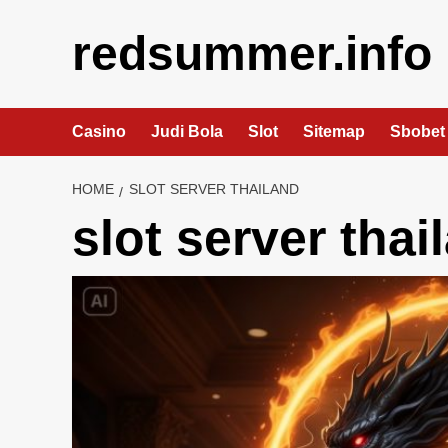
Skip
to
redsummer.info
content
Casino
Judi Bola
Slot
Sitemap
Sbobet
HOME
SLOT SERVER THAILAND
slot server thai