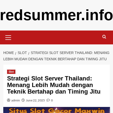
Skip
redsummer.inf
to
content
Primary
Menu
HOME
SLOT
STRATEGI SLOT SERVER THAILAND: MENANG
LEBIH MUDAH DENGAN TEKNIK BERTAHAP DAN TIMING JITU
Slot
Strategi Slot Server Thailand:
Menang Lebih Mudah dengan
Teknik Bertahap dan Timing Jitu
admin
June 22, 2025
0