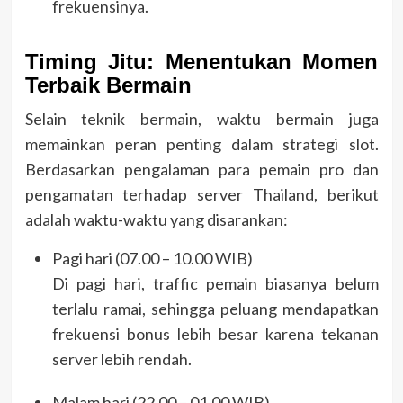
frekuensinya.
Timing Jitu: Menentukan Momen
Terbaik Bermain
Selain teknik bermain, waktu bermain juga
memainkan peran penting dalam strategi slot.
Berdasarkan pengalaman para pemain pro dan
pengamatan terhadap server Thailand, berikut
adalah waktu-waktu yang disarankan:
Pagi hari (07.00 – 10.00 WIB)
Di pagi hari, traffic pemain biasanya belum
terlalu ramai, sehingga peluang mendapatkan
frekuensi bonus lebih besar karena tekanan
server lebih rendah.
Malam hari (22.00 – 01.00 WIB)