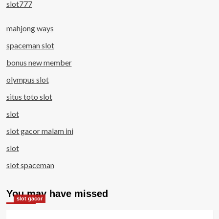
slot777
mahjong ways
spaceman slot
bonus new member
olympus slot
situs toto slot
slot
slot gacor malam ini
slot
slot spaceman
You may have missed
slot gacor