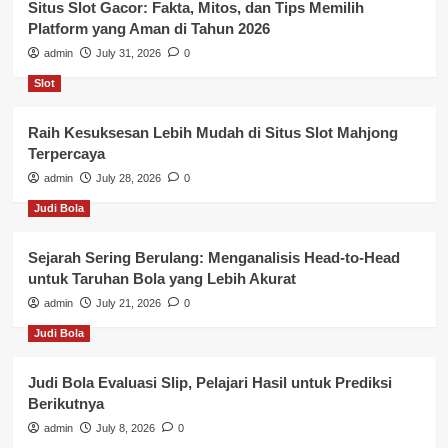
Situs Slot Gacor: Fakta, Mitos, dan Tips Memilih
Platform yang Aman di Tahun 2026
admin
July 31, 2026
0
Slot
Raih Kesuksesan Lebih Mudah di Situs Slot Mahjong
Terpercaya
admin
July 28, 2026
0
Judi Bola
Sejarah Sering Berulang: Menganalisis Head-to-Head
untuk Taruhan Bola yang Lebih Akurat
admin
July 21, 2026
0
Judi Bola
Judi Bola Evaluasi Slip, Pelajari Hasil untuk Prediksi
Berikutnya
admin
July 8, 2026
0