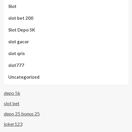
Slot
slot bet 200
Slot Depo 5K
slot gacor
slot qris
slot777
Uncategorized
depo 5k
slot bet
depo 25 bonus 25
joker123