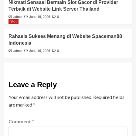
Nikmati Sensasi Bermain Slot Gacor di Provider
Terbaik di Website Link Server Thailand
admin
June 19, 2026
0
Slot
Rahasia Sukses Menang di Website Spaceman88
Indonesia
admin
June 16, 2026
0
Leave a Reply
Your email address will not be published.
Required fields
are marked
*
Comment
*