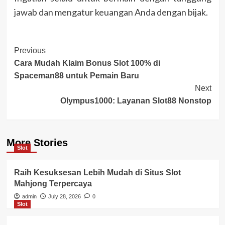
jawab dan mengatur keuangan Anda dengan bijak.
Post
Previous
Cara Mudah Klaim Bonus Slot 100% di
Navigation
Spaceman88 untuk Pemain Baru
Next
Olympus1000: Layanan Slot88 Nonstop
More Stories
Slot
Raih Kesuksesan Lebih Mudah di Situs Slot
Mahjong Terpercaya
admin
July 28, 2026
0
Slot