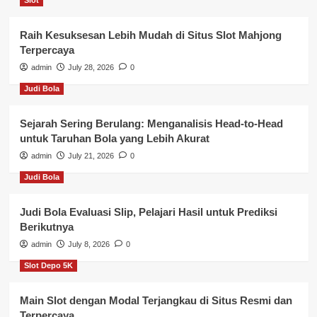
Slot
Raih Kesuksesan Lebih Mudah di Situs Slot Mahjong
Terpercaya
admin
July 28, 2026
0
Judi Bola
Sejarah Sering Berulang: Menganalisis Head-to-Head
untuk Taruhan Bola yang Lebih Akurat
admin
July 21, 2026
0
Judi Bola
Judi Bola Evaluasi Slip, Pelajari Hasil untuk Prediksi
Berikutnya
admin
July 8, 2026
0
Slot Depo 5K
Main Slot dengan Modal Terjangkau di Situs Resmi dan
Terpercaya