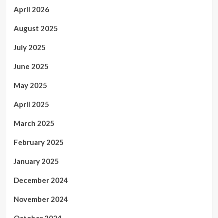
April 2026
August 2025
July 2025
June 2025
May 2025
April 2025
March 2025
February 2025
January 2025
December 2024
November 2024