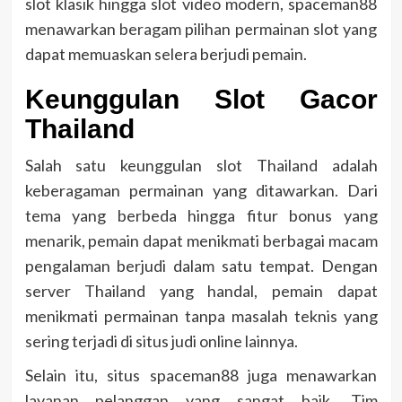
slot klasik hingga slot video modern, spaceman88
menawarkan beragam pilihan permainan slot yang
dapat memuaskan selera berjudi pemain.
Keunggulan Slot Gacor
Thailand
Salah satu keunggulan slot Thailand adalah
keberagaman permainan yang ditawarkan. Dari
tema yang berbeda hingga fitur bonus yang
menarik, pemain dapat menikmati berbagai macam
pengalaman berjudi dalam satu tempat. Dengan
server Thailand yang handal, pemain dapat
menikmati permainan tanpa masalah teknis yang
sering terjadi di situs judi online lainnya.
Selain itu, situs spaceman88 juga menawarkan
layanan pelanggan yang sangat baik. Tim