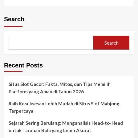
Search
Search
Recent Posts
Situs Slot Gacor: Fakta, Mitos, dan Tips Memilih
Platform yang Aman di Tahun 2026
Raih Kesuksesan Lebih Mudah di Situs Slot Mahjong
Terpercaya
Sejarah Sering Berulang: Menganalisis Head-to-Head
untuk Taruhan Bola yang Lebih Akurat