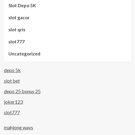
Slot Depo 5K
slot gacor
slot qris
slot777
Uncategorized
depo 5k
slot bet
depo 25 bonus 25
joker123
slot777
mahjong ways