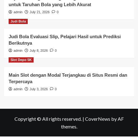
untuk Taruhan Bola yang Lebih Akurat
admin
July 21, 2026
0
Judi Bola
Judi Bola Evaluasi Slip, Pelajari Hasil untuk Prediksi
Berikutnya
admin
July 8, 2026
0
Slot Depo 5K
Main Slot dengan Modal Terjangkau di Situs Resmi dan
Terpercaya
admin
July 3, 2026
0
Copyright © All rights reserved.
|
CoverNews
by AF
themes.