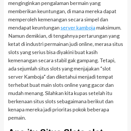
menginginkan pengalaman bermain yang
memberikan keuntungan, di mana mereka dapat
memperoleh kemenangan secara simpel dan
mendapat keuntungan
server kamboja
maksimum.
Namun demikian, di tengahnya pertarungan yang
ketat di industri permainan judi online, merasa situs
slots yang serius bisa diyakini buat kasih
kemenangan secara stabil gak gampang. Tetapi,
ada sejumlah situs slots yang menjajakan “slot
server Kamboja” dan diketahui menjadi tempat
terhebat buat main slots online yang gacor dan
mudah menang. Silahkan kita kupas setelah itu
berkenaan situs slots sebagaimana berikut dan
kenapa mereka jadi prioritas pokok beberapa
pemain.