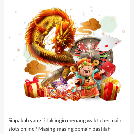
Siapakah yang tidak ingin menang waktu bermain
slots online? Masing-masing pemain pastilah