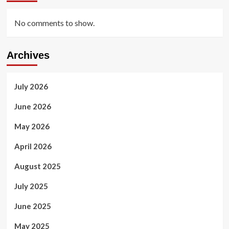
No comments to show.
Archives
July 2026
June 2026
May 2026
April 2026
August 2025
July 2025
June 2025
May 2025