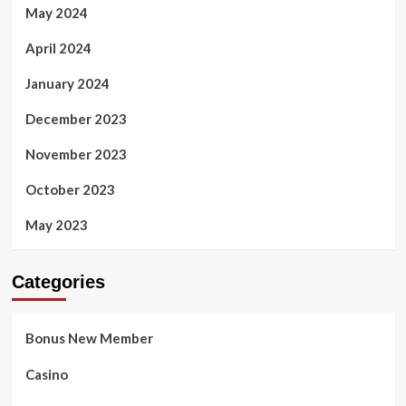
May 2024
April 2024
January 2024
December 2023
November 2023
October 2023
May 2023
Categories
Bonus New Member
Casino