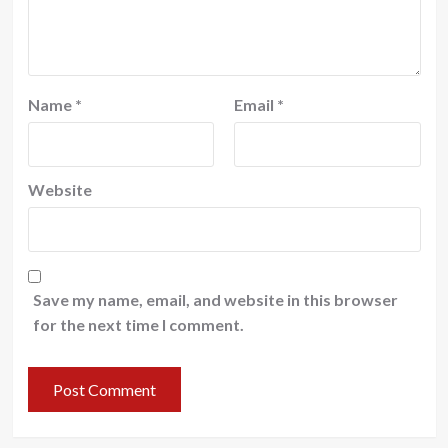
Name
*
Email
*
Website
Save my name, email, and website in this browser
for the next time I comment.