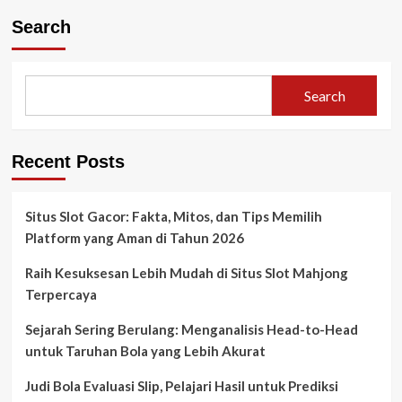
Search
Search
Recent Posts
Situs Slot Gacor: Fakta, Mitos, dan Tips Memilih
Platform yang Aman di Tahun 2026
Raih Kesuksesan Lebih Mudah di Situs Slot Mahjong
Terpercaya
Sejarah Sering Berulang: Menganalisis Head-to-Head
untuk Taruhan Bola yang Lebih Akurat
Judi Bola Evaluasi Slip, Pelajari Hasil untuk Prediksi