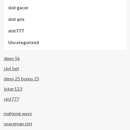
slot gacor
slot qris
slot777
Uncategorized
depo 5k
slot bet
depo 25 bonus 25
joker123
slot777
mahjong ways
spaceman slot