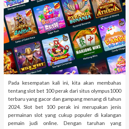
Pada kesempatan kali ini, kita akan membahas
tentang slot bet 100 perak dari situs olympus1000
terbaru yang gacor dan gampang menang di tahun
2024. Slot bet 100 perak ini merupakan jenis
permainan slot yang cukup populer di kalangan
pemain judi online. Dengan taruhan yang