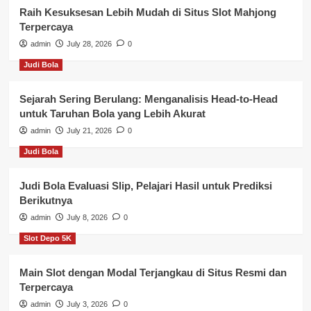
Raih Kesuksesan Lebih Mudah di Situs Slot Mahjong
Terpercaya
admin
July 28, 2026
0
Judi Bola
Sejarah Sering Berulang: Menganalisis Head-to-Head
untuk Taruhan Bola yang Lebih Akurat
admin
July 21, 2026
0
Judi Bola
Judi Bola Evaluasi Slip, Pelajari Hasil untuk Prediksi
Berikutnya
admin
July 8, 2026
0
Slot Depo 5K
Main Slot dengan Modal Terjangkau di Situs Resmi dan
Terpercaya
admin
July 3, 2026
0