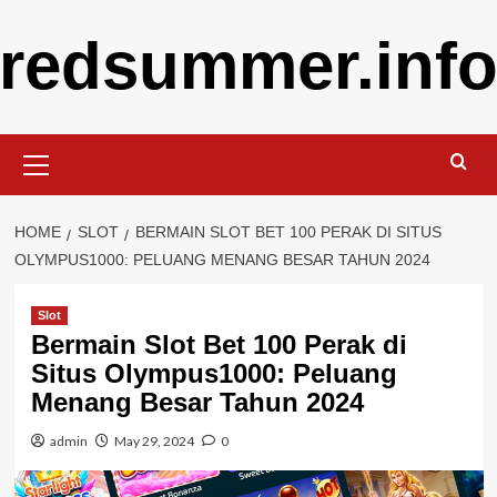
Skip
redsummer.inf
to
content
Primary
Menu
HOME
SLOT
BERMAIN SLOT BET 100 PERAK DI SITUS
OLYMPUS1000: PELUANG MENANG BESAR TAHUN 2024
Slot
Bermain Slot Bet 100 Perak di
Situs Olympus1000: Peluang
Menang Besar Tahun 2024
admin
May 29, 2024
0