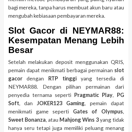
bagi mereka, tanpa harus membuat akun baru atau
mengubah kebiasaan pembayaran mereka.
Slot Gacor di NEYMAR88:
Kesempatan Menang Lebih
Besar
Setelah melakukan deposit menggunakan QRIS,
pemain dapat menikmati berbagai permainan
slot
gacor
dengan
RTP tinggi
yang tersedia di
NEYMAR88. Dengan pilihan permainan dari
penyedia ternama seperti
Pragmatic Play
,
PG
Soft
, dan
JOKER123 Gaming
, pemain dapat
menikmati game seperti
Gates of Olympus
,
Sweet Bonanza
, atau
Mahjong Wins 3
yang tidak
hanya seru tetapi juga memiliki peluang menang