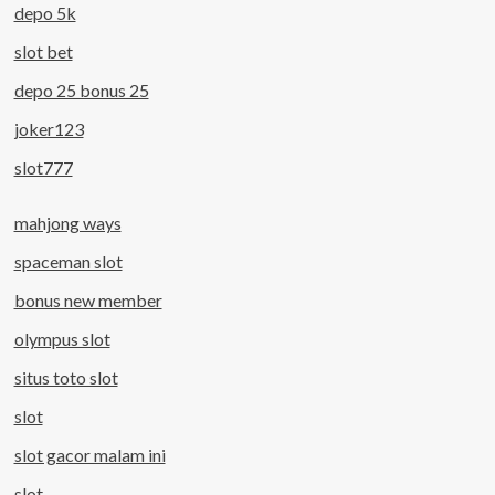
depo 5k
slot bet
depo 25 bonus 25
joker123
slot777
mahjong ways
spaceman slot
bonus new member
olympus slot
situs toto slot
slot
slot gacor malam ini
slot