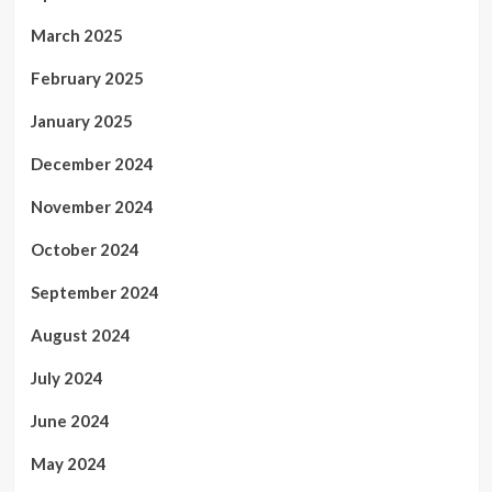
March 2025
February 2025
January 2025
December 2024
November 2024
October 2024
September 2024
August 2024
July 2024
June 2024
May 2024