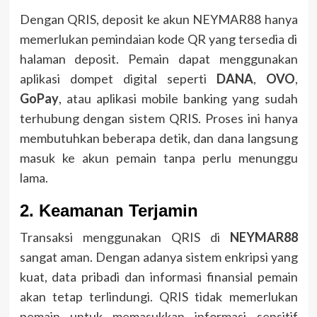
Dengan QRIS, deposit ke akun NEYMAR88 hanya
memerlukan pemindaian kode QR yang tersedia di
halaman deposit. Pemain dapat menggunakan
aplikasi dompet digital seperti
DANA
,
OVO
,
GoPay
, atau aplikasi mobile banking yang sudah
terhubung dengan sistem QRIS. Proses ini hanya
membutuhkan beberapa detik, dan dana langsung
masuk ke akun pemain tanpa perlu menunggu
lama.
2.
Keamanan Terjamin
Transaksi menggunakan QRIS di
NEYMAR88
sangat aman. Dengan adanya sistem enkripsi yang
kuat, data pribadi dan informasi finansial pemain
akan tetap terlindungi. QRIS tidak memerlukan
pemain untuk memasukkan informasi sensitif