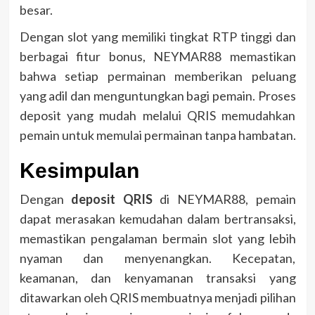
besar.
Dengan slot yang memiliki tingkat RTP tinggi dan
berbagai fitur bonus, NEYMAR88 memastikan
bahwa setiap permainan memberikan peluang
yang adil dan menguntungkan bagi pemain. Proses
deposit yang mudah melalui QRIS memudahkan
pemain untuk memulai permainan tanpa hambatan.
Kesimpulan
Dengan
deposit QRIS
di NEYMAR88, pemain
dapat merasakan kemudahan dalam bertransaksi,
memastikan pengalaman bermain slot yang lebih
nyaman dan menyenangkan. Kecepatan,
keamanan, dan kenyamanan transaksi yang
ditawarkan oleh QRIS membuatnya menjadi pilihan