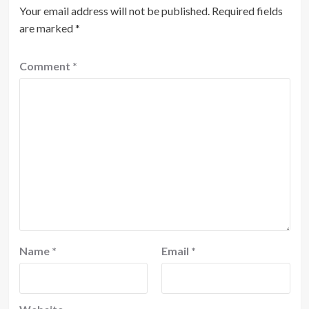
Your email address will not be published.
Required fields
are marked
*
Comment
*
Name
*
Email
*