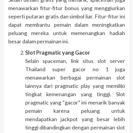
menawarkan fitur-fitur bonus yang menggiurkan
seperti putaran gratis dan simbol liar. Fitur-fitur ini
dapat membantu pemain dalam meningkatkan
peluang mereka untuk memenangkan hadiah
besar dalam permainan ini.
Slot Pragmatic yang Gacor
Selain spaceman, link situs slot server
Thailand super gacor no 1 juga
menawarkan berbagai permainan slot
lainnya dari pragmatic play yang memiliki
tingkat kemenangan yang tinggi. Slot
pragmatic yang “gacor” ini menarik banyak
pemain karena peluang untuk
mendapatkan jackpot yang besar lebih
tinggi dibandingkan dengan permainan slot