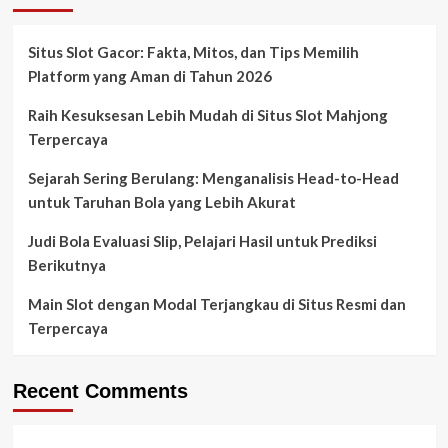
Situs Slot Gacor: Fakta, Mitos, dan Tips Memilih
Platform yang Aman di Tahun 2026
Raih Kesuksesan Lebih Mudah di Situs Slot Mahjong
Terpercaya
Sejarah Sering Berulang: Menganalisis Head-to-Head
untuk Taruhan Bola yang Lebih Akurat
Judi Bola Evaluasi Slip, Pelajari Hasil untuk Prediksi
Berikutnya
Main Slot dengan Modal Terjangkau di Situs Resmi dan
Terpercaya
Recent Comments