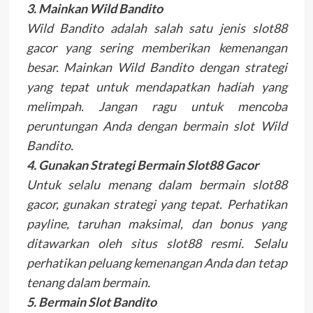
3. Mainkan Wild Bandito
Wild Bandito adalah salah satu jenis slot88
gacor yang sering memberikan kemenangan
besar. Mainkan Wild Bandito dengan strategi
yang tepat untuk mendapatkan hadiah yang
melimpah. Jangan ragu untuk mencoba
peruntungan Anda dengan bermain slot Wild
Bandito.
4. Gunakan Strategi Bermain Slot88 Gacor
Untuk selalu menang dalam bermain slot88
gacor, gunakan strategi yang tepat. Perhatikan
payline, taruhan maksimal, dan bonus yang
ditawarkan oleh situs slot88 resmi. Selalu
perhatikan peluang kemenangan Anda dan tetap
tenang dalam bermain.
5. Bermain Slot Bandito