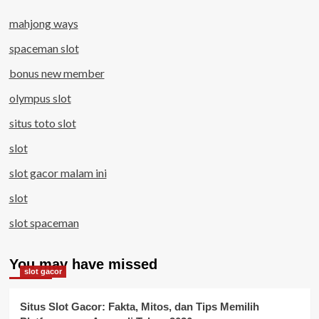
mahjong ways
spaceman slot
bonus new member
olympus slot
situs toto slot
slot
slot gacor malam ini
slot
slot spaceman
You may have missed
slot gacor
Situs Slot Gacor: Fakta, Mitos, dan Tips Memilih