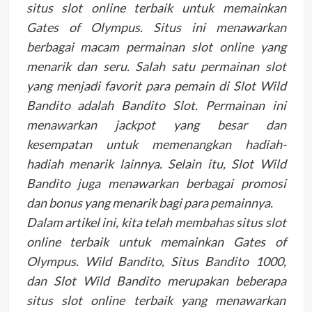
situs slot online terbaik untuk memainkan
Gates of Olympus. Situs ini menawarkan
berbagai macam permainan slot online yang
menarik dan seru. Salah satu permainan slot
yang menjadi favorit para pemain di Slot Wild
Bandito adalah Bandito Slot. Permainan ini
menawarkan jackpot yang besar dan
kesempatan untuk memenangkan hadiah-
hadiah menarik lainnya. Selain itu, Slot Wild
Bandito juga menawarkan berbagai promosi
dan bonus yang menarik bagi para pemainnya.
Dalam artikel ini, kita telah membahas situs slot
online terbaik untuk memainkan Gates of
Olympus. Wild Bandito, Situs Bandito 1000,
dan Slot Wild Bandito merupakan beberapa
situs slot online terbaik yang menawarkan