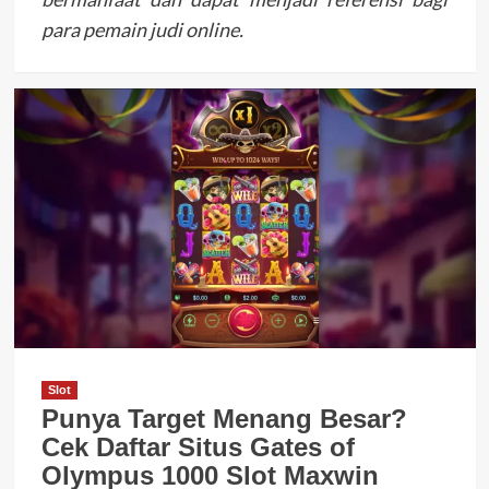
para pemain judi online.
Slot
Punya Target Menang Besar?
Cek Daftar Situs Gates of
Olympus 1000 Slot Maxwin