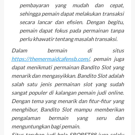
pembayaran yang mudah dan cepat,
sehingga pemain dapat melakukan transaksi
secara lancar dan efisien. Dengan begitu,
pemain dapat fokus pada permainan tanpa
perlu khawatir tentang masalah transaksi.
Dalam bermain di situs
https://themermaidcafensb.com/
, pemain juga
dapat menikmati permainan Bandito Slot yang
menarik dan mengasyikkan. Bandito Slot adalah
salah satu jenis permainan slot yang sudah
sangat populer di kalangan pemain judi online.
Dengan tema yang menarik dan fitur-fitur yang
menghibur, Bandito Slot mampu memberikan
pengalaman bermain yang seru dan
menguntungkan bagi pemain.
Situs taruhan judi bola SBOBET88 juga selalu