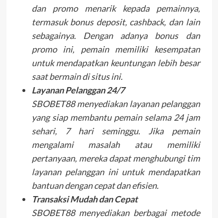
dan promo menarik kepada pemainnya,
termasuk bonus deposit, cashback, dan lain
sebagainya. Dengan adanya bonus dan
promo ini, pemain memiliki kesempatan
untuk mendapatkan keuntungan lebih besar
saat bermain di situs ini.
Layanan Pelanggan 24/7
SBOBET88 menyediakan layanan pelanggan
yang siap membantu pemain selama 24 jam
sehari, 7 hari seminggu. Jika pemain
mengalami masalah atau memiliki
pertanyaan, mereka dapat menghubungi tim
layanan pelanggan ini untuk mendapatkan
bantuan dengan cepat dan efisien.
Transaksi Mudah dan Cepat
SBOBET88 menyediakan berbagai metode