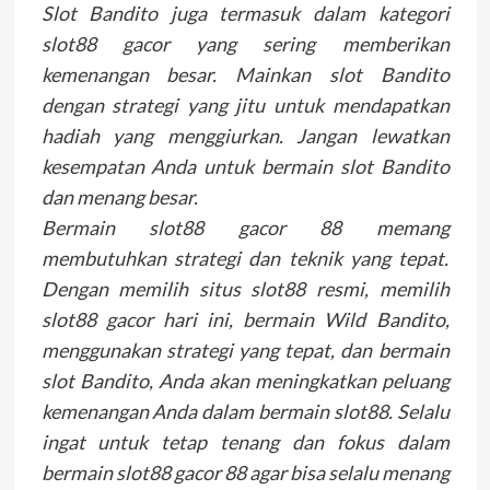
Slot Bandito juga termasuk dalam kategori
slot88 gacor yang sering memberikan
kemenangan besar. Mainkan slot Bandito
dengan strategi yang jitu untuk mendapatkan
hadiah yang menggiurkan. Jangan lewatkan
kesempatan Anda untuk bermain slot Bandito
dan menang besar.
Bermain slot88 gacor 88 memang
membutuhkan strategi dan teknik yang tepat.
Dengan memilih situs slot88 resmi, memilih
slot88 gacor hari ini, bermain Wild Bandito,
menggunakan strategi yang tepat, dan bermain
slot Bandito, Anda akan meningkatkan peluang
kemenangan Anda dalam bermain slot88. Selalu
ingat untuk tetap tenang dan fokus dalam
bermain slot88 gacor 88 agar bisa selalu menang