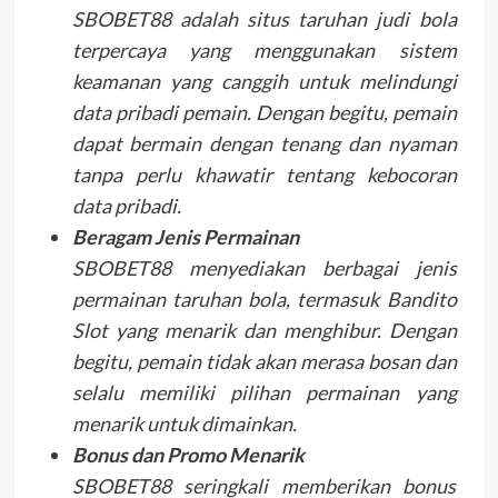
SBOBET88 adalah situs taruhan judi bola
terpercaya yang menggunakan sistem
keamanan yang canggih untuk melindungi
data pribadi pemain. Dengan begitu, pemain
dapat bermain dengan tenang dan nyaman
tanpa perlu khawatir tentang kebocoran
data pribadi.
Beragam Jenis Permainan
SBOBET88 menyediakan berbagai jenis
permainan taruhan bola, termasuk Bandito
Slot yang menarik dan menghibur. Dengan
begitu, pemain tidak akan merasa bosan dan
selalu memiliki pilihan permainan yang
menarik untuk dimainkan.
Bonus dan Promo Menarik
SBOBET88 seringkali memberikan bonus