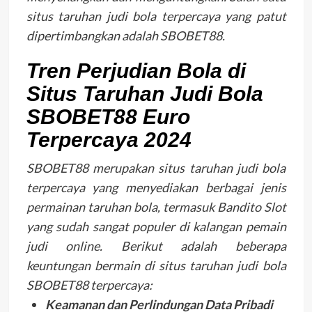
situs taruhan judi bola terpercaya yang patut
dipertimbangkan adalah SBOBET88.
Tren Perjudian Bola di
Situs Taruhan Judi Bola
SBOBET88 Euro
Terpercaya 2024
SBOBET88 merupakan situs taruhan judi bola
terpercaya yang menyediakan berbagai jenis
permainan taruhan bola, termasuk Bandito Slot
yang sudah sangat populer di kalangan pemain
judi online. Berikut adalah beberapa
keuntungan bermain di situs taruhan judi bola
SBOBET88 terpercaya:
Keamanan dan Perlindungan Data Pribadi