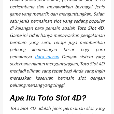
berkembang dan menawarkan berbagai jenis
game yang menarik dan menguntungkan. Salah
satu jenis permainan slot yang sedang populer
di kalangan para pemain adalah
Toto Slot 4D
.
Game ini tidak hanya menawarkan pengalaman
bermain yang seru, tetapi juga memberikan
peluang kemenangan besar bagi para
pemainnya.
data macau
Dengan sistem yang
sederhana namun menguntungkan, Toto Slot 4D
menjadi pilihan yang tepat bagi Anda yang ingin
merasakan keseruan bermain slot dengan
peluang menang yang tinggi.
Apa Itu Toto Slot 4D?
Toto Slot 4D adalah jenis permainan slot yang