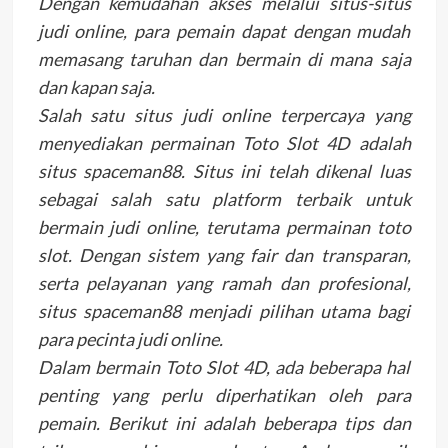
Dengan kemudahan akses melalui situs-situs
judi online, para pemain dapat dengan mudah
memasang taruhan dan bermain di mana saja
dan kapan saja.
Salah satu situs judi online terpercaya yang
menyediakan permainan Toto Slot 4D adalah
situs spaceman88. Situs ini telah dikenal luas
sebagai salah satu platform terbaik untuk
bermain judi online, terutama permainan toto
slot. Dengan sistem yang fair dan transparan,
serta pelayanan yang ramah dan profesional,
situs spaceman88 menjadi pilihan utama bagi
para pecinta judi online.
Dalam bermain Toto Slot 4D, ada beberapa hal
penting yang perlu diperhatikan oleh para
pemain. Berikut ini adalah beberapa tips dan