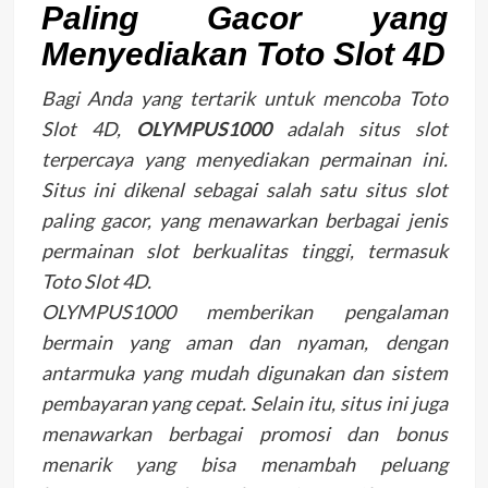
Paling Gacor yang
Menyediakan Toto Slot 4D
Bagi Anda yang tertarik untuk mencoba Toto
Slot 4D,
OLYMPUS1000
adalah situs slot
terpercaya yang menyediakan permainan ini.
Situs ini dikenal sebagai salah satu situs slot
paling gacor, yang menawarkan berbagai jenis
permainan slot berkualitas tinggi, termasuk
Toto Slot 4D.
OLYMPUS1000 memberikan pengalaman
bermain yang aman dan nyaman, dengan
antarmuka yang mudah digunakan dan sistem
pembayaran yang cepat. Selain itu, situs ini juga
menawarkan berbagai promosi dan bonus
menarik yang bisa menambah peluang