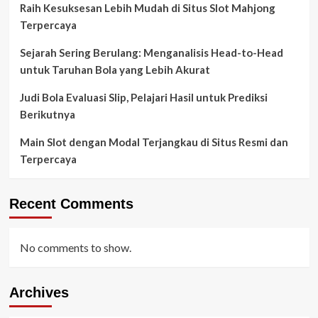
Raih Kesuksesan Lebih Mudah di Situs Slot Mahjong
Terpercaya
Sejarah Sering Berulang: Menganalisis Head-to-Head
untuk Taruhan Bola yang Lebih Akurat
Judi Bola Evaluasi Slip, Pelajari Hasil untuk Prediksi
Berikutnya
Main Slot dengan Modal Terjangkau di Situs Resmi dan
Terpercaya
Recent Comments
No comments to show.
Archives