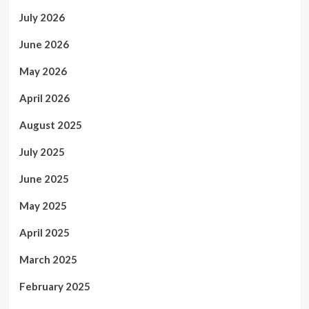
July 2026
June 2026
May 2026
April 2026
August 2025
July 2025
June 2025
May 2025
April 2025
March 2025
February 2025