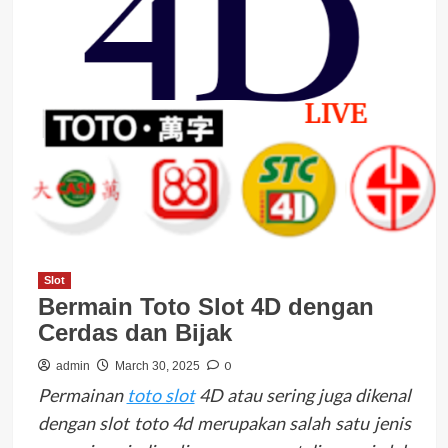
Slot
Bermain Toto Slot 4D dengan
Cerdas dan Bijak
0
admin
March 30, 2025
Permainan
toto slot
4D atau sering juga dikenal
dengan slot toto 4d merupakan salah satu jenis