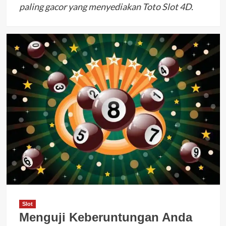
paling gacor yang menyediakan Toto Slot 4D.
Slot
Menguji Keberuntungan Anda