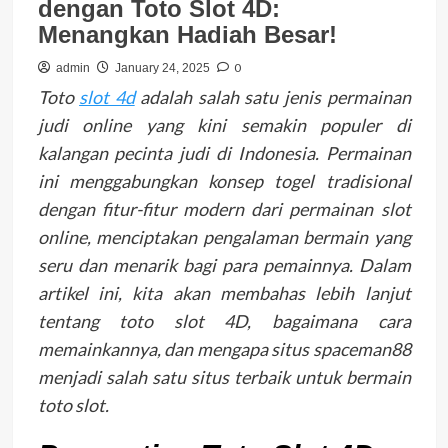
dengan Toto Slot 4D:
Menangkan Hadiah Besar!
0
admin
January 24, 2025
Toto
slot 4d
adalah salah satu jenis permainan
judi online yang kini semakin populer di
kalangan pecinta judi di Indonesia. Permainan
ini menggabungkan konsep togel tradisional
dengan fitur-fitur modern dari permainan slot
online, menciptakan pengalaman bermain yang
seru dan menarik bagi para pemainnya. Dalam
artikel ini, kita akan membahas lebih lanjut
tentang toto slot 4D, bagaimana cara
memainkannya, dan mengapa situs spaceman88
menjadi salah satu situs terbaik untuk bermain
toto slot.