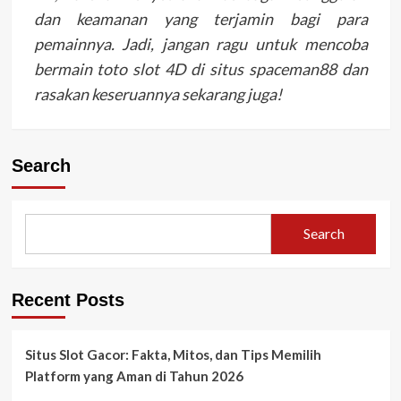
dan keamanan yang terjamin bagi para
pemainnya. Jadi, jangan ragu untuk mencoba
bermain toto slot 4D di situs spaceman88 dan
rasakan keseruannya sekarang juga!
Search
Search
Recent Posts
Situs Slot Gacor: Fakta, Mitos, dan Tips Memilih
Platform yang Aman di Tahun 2026