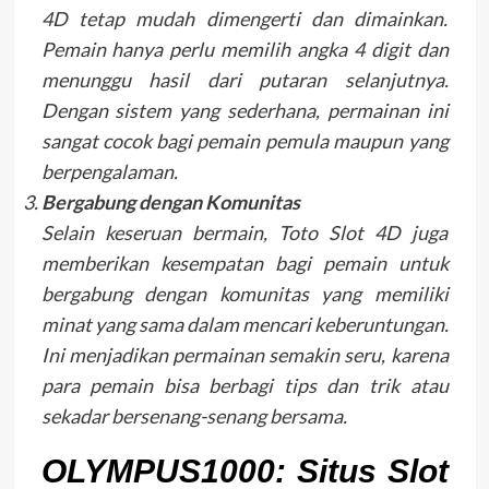
4D tetap mudah dimengerti dan dimainkan.
Pemain hanya perlu memilih angka 4 digit dan
menunggu hasil dari putaran selanjutnya.
Dengan sistem yang sederhana, permainan ini
sangat cocok bagi pemain pemula maupun yang
berpengalaman.
Bergabung dengan Komunitas
Selain keseruan bermain, Toto Slot 4D juga
memberikan kesempatan bagi pemain untuk
bergabung dengan komunitas yang memiliki
minat yang sama dalam mencari keberuntungan.
Ini menjadikan permainan semakin seru, karena
para pemain bisa berbagi tips dan trik atau
sekadar bersenang-senang bersama.
OLYMPUS1000: Situs Slot