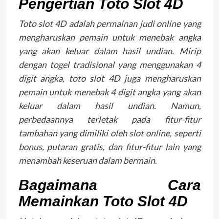
Pengertian Toto Slot 4D
Toto slot 4D adalah permainan judi online yang
mengharuskan pemain untuk menebak angka
yang akan keluar dalam hasil undian. Mirip
dengan togel tradisional yang menggunakan 4
digit angka, toto slot 4D juga mengharuskan
pemain untuk menebak 4 digit angka yang akan
keluar dalam hasil undian. Namun,
perbedaannya terletak pada fitur-fitur
tambahan yang dimiliki oleh slot online, seperti
bonus, putaran gratis, dan fitur-fitur lain yang
menambah keseruan dalam bermain.
Bagaimana Cara
Memainkan Toto Slot 4D