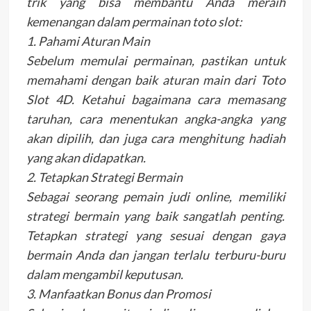
trik yang bisa membantu Anda meraih
kemenangan dalam permainan toto slot:
1. Pahami Aturan Main
Sebelum memulai permainan, pastikan untuk
memahami dengan baik aturan main dari Toto
Slot 4D. Ketahui bagaimana cara memasang
taruhan, cara menentukan angka-angka yang
akan dipilih, dan juga cara menghitung hadiah
yang akan didapatkan.
2. Tetapkan Strategi Bermain
Sebagai seorang pemain judi online, memiliki
strategi bermain yang baik sangatlah penting.
Tetapkan strategi yang sesuai dengan gaya
bermain Anda dan jangan terlalu terburu-buru
dalam mengambil keputusan.
3. Manfaatkan Bonus dan Promosi