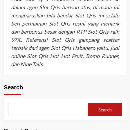
dalam agen Slot Qris barisan atas, di mana ini
mengharuskan bila bandar Slot Qris ini selalu
beri permainan Slot Qris resmi yang menarik
dan berbonus besar dengan RTP Slot Qris raih
97%. Referensi Slot Qris gampang scatter
terbaik dari agen Slot Qris Habanero yaitu, judi
online Slot Qris Hot Hot Fruit, Bomb Runner,
dan Nine Tails.
Search
Search