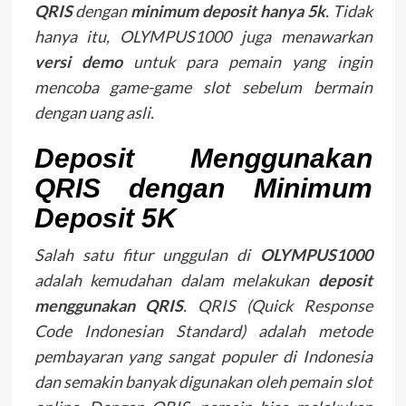
QRIS
dengan
minimum deposit hanya 5k
. Tidak
hanya itu, OLYMPUS1000 juga menawarkan
versi demo
untuk para pemain yang ingin
mencoba game-game slot sebelum bermain
dengan uang asli.
Deposit Menggunakan
QRIS dengan Minimum
Deposit 5K
Salah satu fitur unggulan di
OLYMPUS1000
adalah kemudahan dalam melakukan
deposit
menggunakan QRIS
. QRIS (Quick Response
Code Indonesian Standard) adalah metode
pembayaran yang sangat populer di Indonesia
dan semakin banyak digunakan oleh pemain slot