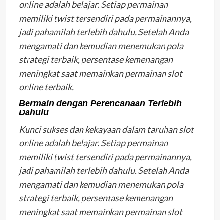
online adalah belajar. Setiap permainan
memiliki twist tersendiri pada permainannya,
jadi pahamilah terlebih dahulu. Setelah Anda
mengamati dan kemudian menemukan pola
strategi terbaik, persentase kemenangan
meningkat saat memainkan permainan slot
online terbaik.
Bermain dengan Perencanaan Terlebih
Dahulu
Kunci sukses dan kekayaan dalam taruhan slot
online adalah belajar. Setiap permainan
memiliki twist tersendiri pada permainannya,
jadi pahamilah terlebih dahulu. Setelah Anda
mengamati dan kemudian menemukan pola
strategi terbaik, persentase kemenangan
meningkat saat memainkan permainan slot