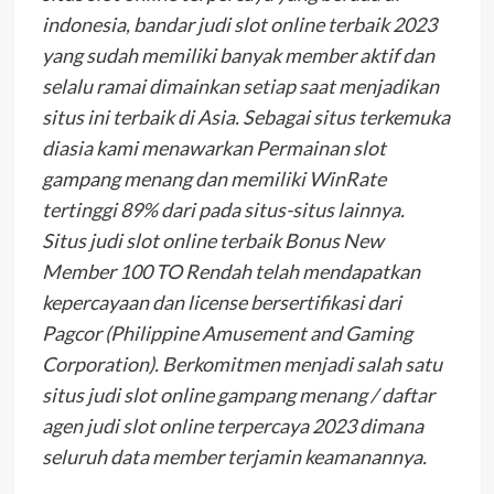
indonesia, bandar judi slot online terbaik 2023
yang sudah memiliki banyak member aktif dan
selalu ramai dimainkan setiap saat menjadikan
situs ini terbaik di Asia. Sebagai situs terkemuka
diasia kami menawarkan Permainan slot
gampang menang dan memiliki WinRate
tertinggi 89% dari pada situs-situs lainnya.
Situs judi slot online terbaik Bonus New
Member 100 TO Rendah telah mendapatkan
kepercayaan dan license bersertifikasi dari
Pagcor (Philippine Amusement and Gaming
Corporation). Berkomitmen menjadi salah satu
situs judi slot online gampang menang / daftar
agen judi slot online terpercaya 2023 dimana
seluruh data member terjamin keamanannya.