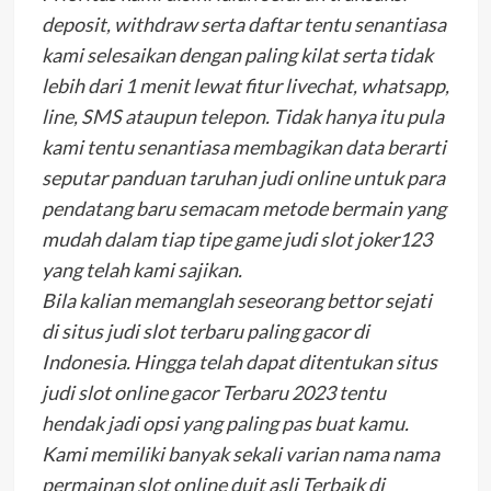
deposit, withdraw serta daftar tentu senantiasa
kami selesaikan dengan paling kilat serta tidak
lebih dari 1 menit lewat fitur livechat, whatsapp,
line, SMS ataupun telepon. Tidak hanya itu pula
kami tentu senantiasa membagikan data berarti
seputar panduan taruhan judi online untuk para
pendatang baru semacam metode bermain yang
mudah dalam tiap tipe game judi slot joker123
yang telah kami sajikan.
Bila kalian memanglah seseorang bettor sejati
di situs judi slot terbaru paling gacor di
Indonesia. Hingga telah dapat ditentukan situs
judi slot online gacor Terbaru 2023 tentu
hendak jadi opsi yang paling pas buat kamu.
Kami memiliki banyak sekali varian nama nama
permainan slot online duit asli Terbaik di