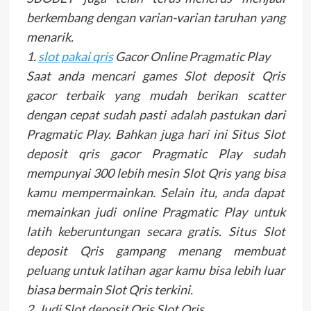
berkembang dengan varian-varian taruhan yang
menarik.
1.
slot pakai qris
Gacor Online Pragmatic Play
Saat anda mencari games Slot deposit Qris
gacor terbaik yang mudah berikan scatter
dengan cepat sudah pasti adalah pastukan dari
Pragmatic Play. Bahkan juga hari ini Situs Slot
deposit qris gacor Pragmatic Play sudah
mempunyai 300 lebih mesin Slot Qris yang bisa
kamu mempermainkan. Selain itu, anda dapat
memainkan judi online Pragmatic Play untuk
latih keberuntungan secara gratis. Situs Slot
deposit Qris gampang menang membuat
peluang untuk latihan agar kamu bisa lebih luar
biasa bermain Slot Qris terkini.
2. Judi Slot deposit Qris Slot Qris