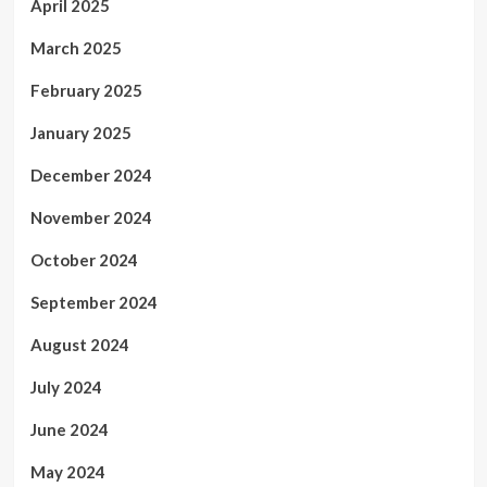
April 2025
March 2025
February 2025
January 2025
December 2024
November 2024
October 2024
September 2024
August 2024
July 2024
June 2024
May 2024