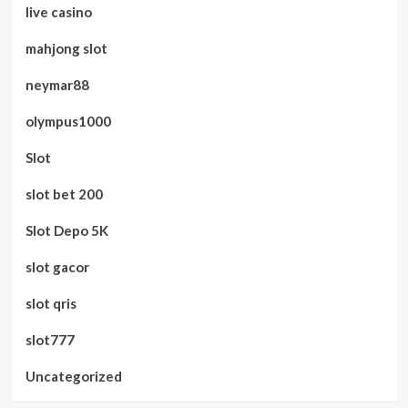
live casino
mahjong slot
neymar88
olympus1000
Slot
slot bet 200
Slot Depo 5K
slot gacor
slot qris
slot777
Uncategorized