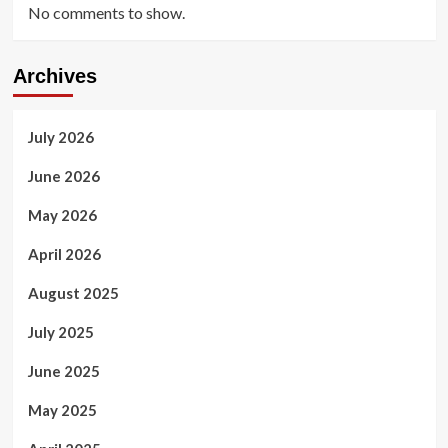
No comments to show.
Archives
July 2026
June 2026
May 2026
April 2026
August 2025
July 2025
June 2025
May 2025