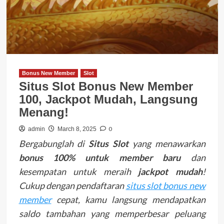
Bonus New Member
Slot
Situs Slot Bonus New Member
100, Jackpot Mudah, Langsung
Menang!
0
admin
March 8, 2025
Bergabunglah di
Situs Slot
yang menawarkan
bonus 100% untuk member baru
dan
kesempatan untuk meraih
jackpot mudah
!
Cukup dengan pendaftaran
situs slot bonus new
member
cepat, kamu langsung mendapatkan
saldo tambahan yang memperbesar peluang