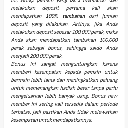
melakukan deposit pertama kali akan
mendapatkan
100% tambahan
dari jumlah
deposit yang dilakukan. Artinya, jika Anda
melakukan deposit sebesar 100.000 perak, maka
Anda akan mendapatkan tambahan 100.000
perak sebagai bonus, sehingga saldo Anda
menjadi 200.000 perak.
Bonus ini sangat menguntungkan karena
memberi kesempatan kepada pemain untuk
bermain lebih lama dan meningkatkan peluang
untuk memenangkan hadiah besar tanpa perlu
mengeluarkan lebih banyak uang. Bonus new
member ini sering kali tersedia dalam periode
terbatas, jadi pastikan Anda tidak melewatkan
kesempatan untuk mendapatkannya.