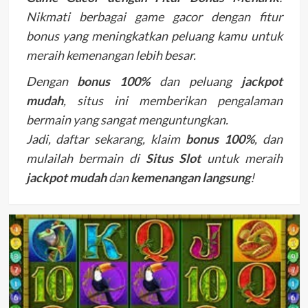
Nikmati berbagai game gacor dengan fitur
bonus yang meningkatkan peluang kamu untuk
meraih kemenangan lebih besar.
Dengan
bonus 100%
dan peluang
jackpot
mudah
, situs ini memberikan pengalaman
bermain yang sangat menguntungkan.
Jadi, daftar sekarang, klaim
bonus 100%
, dan
mulailah bermain di
Situs Slot
untuk meraih
jackpot mudah
dan
kemenangan langsung
!