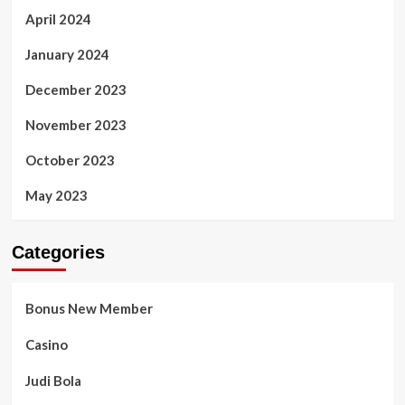
April 2024
January 2024
December 2023
November 2023
October 2023
May 2023
Categories
Bonus New Member
Casino
Judi Bola