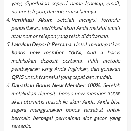
yang diperlukan seperti nama lengkap, email,
nomor telepon, dan informasi lainnya.
Verifikasi Akun:
Setelah mengisi formulir
pendaftaran, verifikasi akun Anda melalui email
atau nomor telepon yang telah didaftarkan.
Lakukan Deposit Pertama:
Untuk mendapatkan
bonus new member 100%
, And a harus
melakukan deposit pertama. Pilih metode
pembayaran yang Anda inginkan, dan gunakan
QRIS
untuk transaksi yang cepat dan mudah.
Dapatkan Bonus New Member 100%:
Setelah
melakukan deposit, bonus new member 100%
akan otomatis masuk ke akun Anda. Anda bisa
segera menggunakan bonus tersebut untuk
bermain berbagai permainan slot gacor yang
tersedia.