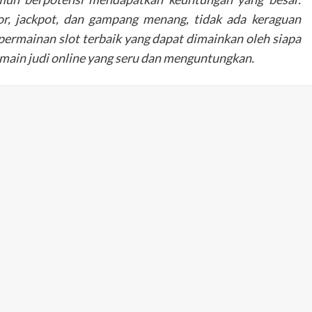
cor, jackpot, dan gampang menang, tidak ada keraguan
ermainan slot terbaik yang dapat dimainkan oleh siapa
ain judi online yang seru dan menguntungkan.