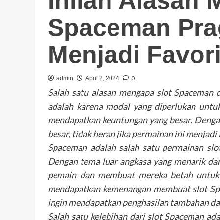
Inilah Alasan 
Spaceman Pra
Menjadi Favori
0
admin
April 2, 2024
Salah satu alasan mengapa slot Spaceman d
adalah karena modal yang diperlukan untuk
mendapatkan keuntungan yang besar. Dengan f
besar, tidak heran jika permainan ini menjadi 
Spaceman adalah salah satu permainan slot 
Dengan tema luar angkasa yang menarik da
pemain dan membuat mereka betah untuk b
mendapatkan kemenangan membuat slot Spa
ingin mendapatkan penghasilan tambahan dari
Salah satu kelebihan dari slot Spaceman ada