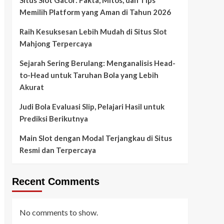
Situs Slot Gacor: Fakta, Mitos, dan Tips
Memilih Platform yang Aman di Tahun 2026
Raih Kesuksesan Lebih Mudah di Situs Slot
Mahjong Terpercaya
Sejarah Sering Berulang: Menganalisis Head-
to-Head untuk Taruhan Bola yang Lebih
Akurat
Judi Bola Evaluasi Slip, Pelajari Hasil untuk
Prediksi Berikutnya
Main Slot dengan Modal Terjangkau di Situs
Resmi dan Terpercaya
Recent Comments
No comments to show.