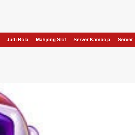
Judi Bola
Mahjong Slot
Server Kamboja
Server 