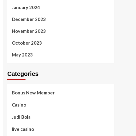
January 2024
December 2023
November 2023
October 2023
May 2023
Categories
Bonus New Member
Casino
Judi Bola
live casino