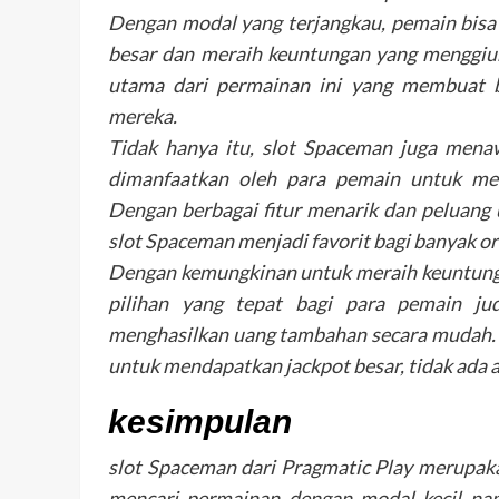
Dengan modal yang terjangkau, pemain bis
besar dan meraih keuntungan yang menggiur
utama dari permainan ini yang membuat b
mereka.
Tidak hanya itu, slot Spaceman juga men
dimanfaatkan oleh para pemain untuk m
Dengan berbagai fitur menarik dan peluang 
slot Spaceman menjadi favorit bagi banyak or
Dengan kemungkinan untuk meraih keuntunga
pilihan yang tepat bagi para pemain ju
menghasilkan uang tambahan secara mudah. De
untuk mendapatkan jackpot besar, tidak ada 
kesimpulan
slot Spaceman dari Pragmatic Play merupakan
mencari permainan dengan modal kecil na