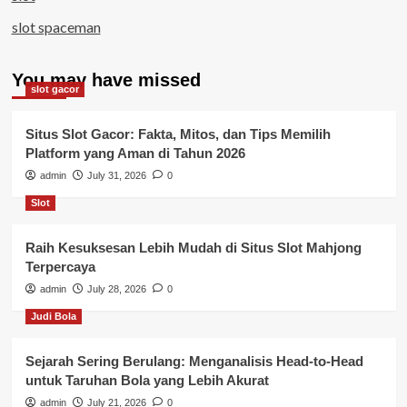
slot spaceman
You may have missed
slot gacor
Situs Slot Gacor: Fakta, Mitos, dan Tips Memilih
Platform yang Aman di Tahun 2026
admin
July 31, 2026
0
Slot
Raih Kesuksesan Lebih Mudah di Situs Slot Mahjong
Terpercaya
admin
July 28, 2026
0
Judi Bola
Sejarah Sering Berulang: Menganalisis Head-to-Head
untuk Taruhan Bola yang Lebih Akurat
admin
July 21, 2026
0