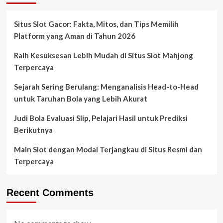
Situs Slot Gacor: Fakta, Mitos, dan Tips Memilih
Platform yang Aman di Tahun 2026
Raih Kesuksesan Lebih Mudah di Situs Slot Mahjong
Terpercaya
Sejarah Sering Berulang: Menganalisis Head-to-Head
untuk Taruhan Bola yang Lebih Akurat
Judi Bola Evaluasi Slip, Pelajari Hasil untuk Prediksi
Berikutnya
Main Slot dengan Modal Terjangkau di Situs Resmi dan
Terpercaya
Recent Comments