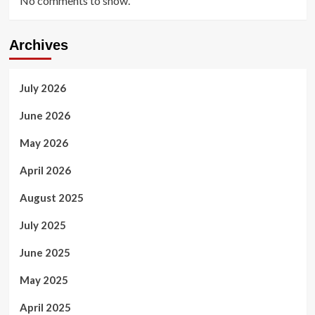
No comments to show.
Archives
July 2026
June 2026
May 2026
April 2026
August 2025
July 2025
June 2025
May 2025
April 2025