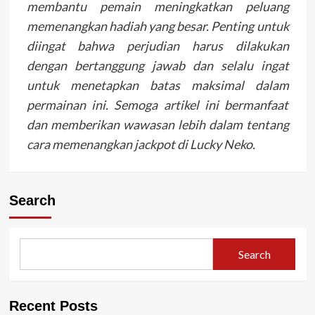
membantu pemain meningkatkan peluang
memenangkan hadiah yang besar. Penting untuk
diingat bahwa perjudian harus dilakukan
dengan bertanggung jawab dan selalu ingat
untuk menetapkan batas maksimal dalam
permainan ini. Semoga artikel ini bermanfaat
dan memberikan wawasan lebih dalam tentang
cara memenangkan jackpot di Lucky Neko.
Search
Search
Recent Posts