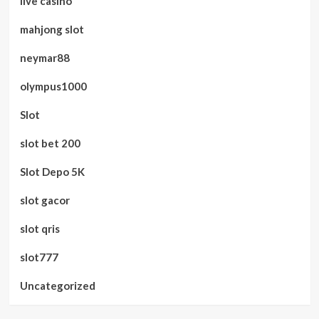
live casino
mahjong slot
neymar88
olympus1000
Slot
slot bet 200
Slot Depo 5K
slot gacor
slot qris
slot777
Uncategorized