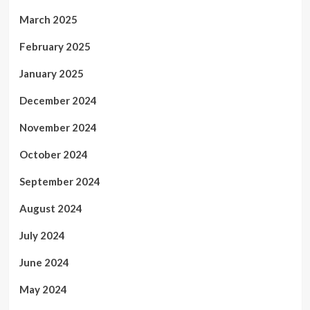
March 2025
February 2025
January 2025
December 2024
November 2024
October 2024
September 2024
August 2024
July 2024
June 2024
May 2024