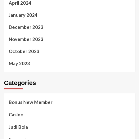
April 2024
January 2024
December 2023
November 2023
October 2023
May 2023
Categories
Bonus New Member
Casino
Judi Bola