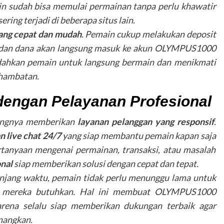
in sudah bisa memulai permainan tanpa perlu khawatir
ing terjadi di beberapa situs lain.
yang cepat dan mudah
. Pemain cukup melakukan deposit
, dan dana akan langsung masuk ke akun OLYMPUS1000
dahkan pemain untuk langsung bermain dan menikmati
 hambatan.
dengan Pelayanan Profesional
ingnya memberikan
layanan pelanggan yang responsif
.
n live chat 24/7
yang siap membantu pemain kapan saja
tanyaan mengenai permainan, transaksi, atau masalah
onal
siap memberikan solusi dengan cepat dan tepat.
anjang waktu, pemain tidak perlu menunggu lama untuk
g mereka butuhkan. Hal ini membuat OLYMPUS1000
arena selalu siap memberikan dukungan terbaik agar
nangkan.