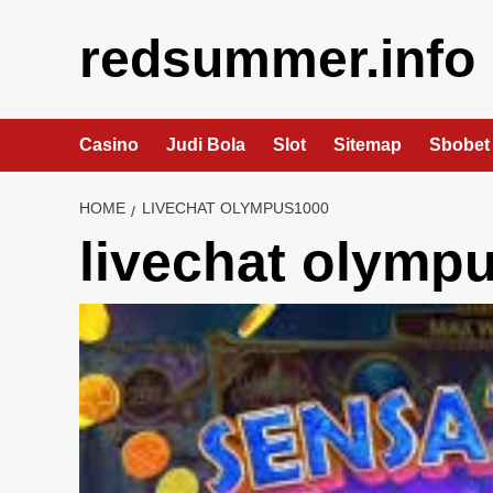
Skip
to
redsummer.info
content
Casino
Judi Bola
Slot
Sitemap
Sbobet
HOME
LIVECHAT OLYMPUS1000
livechat olymp