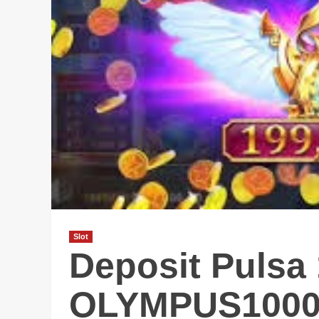
Slot
Deposit Pulsa 
OLYMPUS1000: 