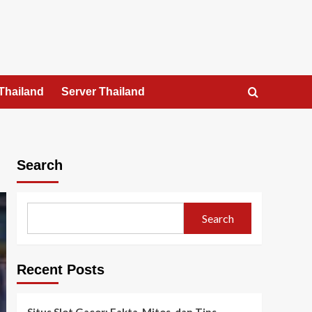
Thailand
Server Thailand
Search
Search
Recent Posts