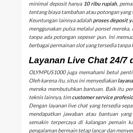
minimal deposit hanya
10 ribu rupiah
, pema
tentang biaya tambahan atau potongan yang ser
Keuntungan lainnya adalah
proses deposit 
menggunakan pulsa melalui ponsel mereka
tanpa ada potongan sepeser pun. Ini memu
berbagai permainan slot yang tersedia tanpa
Layanan Live Chat 24/7 
OLYMPUS1000 juga memahami betul pent
Oleh karena itu, situs ini menyediakan
layana
mereka membutuhkan bantuan. Baik itu per
teknis lainnya, tim
customer service profesi
Dengan layanan live chat yang tersedia sep
mendapatkan jawaban atau bantuan yan
semakin terpercaya di kalangan pemain k
pengalaman bermain tetap lancar dan menye