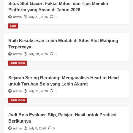
Situs Slot Gacor: Fakta, Mitos, dan Tips Memilih
Platform yang Aman di Tahun 2026
admin
July 31, 2026
0
Slot
Raih Kesuksesan Lebih Mudah di Situs Slot Mahjong
Terpercaya
admin
July 28, 2026
0
Judi Bola
Sejarah Sering Berulang: Menganalisis Head-to-Head
untuk Taruhan Bola yang Lebih Akurat
admin
July 21, 2026
0
Judi Bola
Judi Bola Evaluasi Slip, Pelajari Hasil untuk Prediksi
Berikutnya
admin
July 8, 2026
0