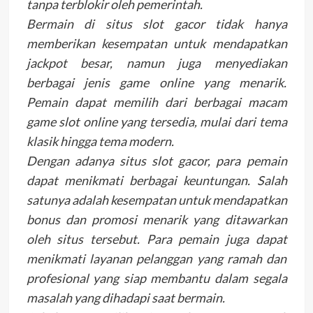
tanpa terblokir oleh pemerintah.
Bermain di situs slot gacor tidak hanya
memberikan kesempatan untuk mendapatkan
jackpot besar, namun juga menyediakan
berbagai jenis game online yang menarik.
Pemain dapat memilih dari berbagai macam
game slot online yang tersedia, mulai dari tema
klasik hingga tema modern.
Dengan adanya situs slot gacor, para pemain
dapat menikmati berbagai keuntungan. Salah
satunya adalah kesempatan untuk mendapatkan
bonus dan promosi menarik yang ditawarkan
oleh situs tersebut. Para pemain juga dapat
menikmati layanan pelanggan yang ramah dan
profesional yang siap membantu dalam segala
masalah yang dihadapi saat bermain.