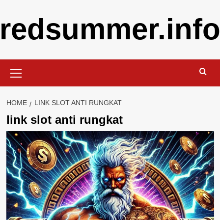
Skip
redsummer.inf
to
content
Primary
Menu
HOME
LINK SLOT ANTI RUNGKAT
link slot anti rungkat