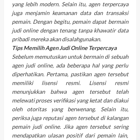
yang lebih modern. Selain itu, agen terpercaya
juga menjamin keamanan data dan transaksi
pemain. Dengan begitu, pemain dapat bermain
judi online dengan tenang tanpa khawatir data
pribadi mereka akan disalahgunakan.
Tips Memilih Agen Judi Online Terpercaya
Sebelum memutuskan untuk bermain di sebuah
agen judi online, ada beberapa hal yang perlu
diperhatikan. Pertama, pastikan agen tersebut
memiliki lisensi resmi. Lisensi resmi
menunjukkan bahwa agen tersebut telah
melewati proses verifikasi yang ketat dan diakui
oleh otoritas yang berwenang. Selain itu,
periksa juga reputasi agen tersebut di kalangan
pemain judi online. Jika agen tersebut sering
mendapatkan ulasan positif dari pemain lain,