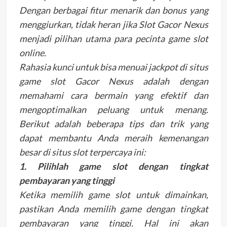
Dengan berbagai fitur menarik dan bonus yang
menggiurkan, tidak heran jika Slot Gacor Nexus
menjadi pilihan utama para pecinta game slot
online.
Rahasia kunci untuk bisa menuai jackpot di situs
game slot Gacor Nexus adalah dengan
memahami cara bermain yang efektif dan
mengoptimalkan peluang untuk menang.
Berikut adalah beberapa tips dan trik yang
dapat membantu Anda meraih kemenangan
besar di situs slot terpercaya ini:
1. Pilihlah game slot dengan tingkat
pembayaran yang tinggi
Ketika memilih game slot untuk dimainkan,
pastikan Anda memilih game dengan tingkat
pembayaran yang tinggi. Hal ini akan