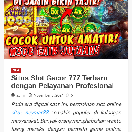
Slot
Situs Slot Gacor 777 Terbaru
dengan Pelayanan Profesional
0
admin
November 3, 2024
Pada era digital saat ini, permainan slot online
situs neymar88
semakin populer di kalangan
masyarakat. Banyak orang menghabiskan waktu
luang mereka dengan bermain game online,