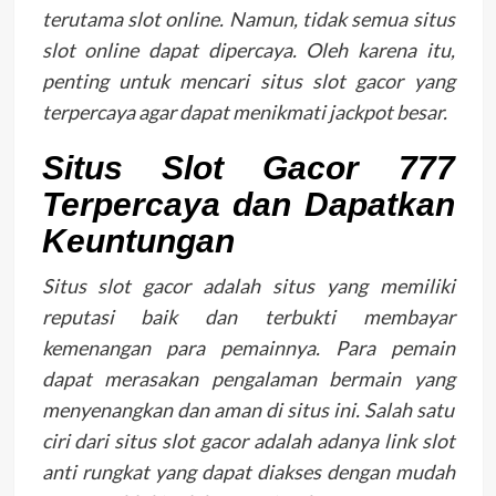
terutama slot online. Namun, tidak semua situs
slot online dapat dipercaya. Oleh karena itu,
penting untuk mencari situs slot gacor yang
terpercaya agar dapat menikmati jackpot besar.
Situs Slot Gacor 777
Terpercaya dan Dapatkan
Keuntungan
Situs slot gacor adalah situs yang memiliki
reputasi baik dan terbukti membayar
kemenangan para pemainnya. Para pemain
dapat merasakan pengalaman bermain yang
menyenangkan dan aman di situs ini. Salah satu
ciri dari situs slot gacor adalah adanya link slot
anti rungkat yang dapat diakses dengan mudah