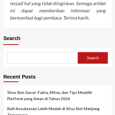
terjadi hal yang tidak diinginkan. Semoga artikel
ini dapat memberikan informasi yang
bermanfaat bagi pembaca. Terima kasih.
Search
Search
Recent Posts
Situs Slot Gacor: Fakta, Mitos, dan Tips Memilih
Platform yang Aman di Tahun 2026
Raih Kesuksesan Lebih Mudah di Situs Slot Mahjong
Terpercaya