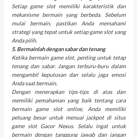
Setiap game slot memiliki karakteristik dan
mekanisme bermain yang berbeda. Sebelum
mulai bermain, pastikan Anda memahami
strategi yang tepat untuk setiap game slot yang
Anda pilih.
5. Bermainlah dengan sabar dan tenang
Ketika bermain game slot, penting untuk tetap
tenang dan sabar. Jangan terburu-buru dalam
mengambil keputusan dan selalu jaga emosi
Anda saat bermain.
Dengan menerapkan tips-tips di atas dan
memiliki pemahaman yang baik tentang cara
bermain game slot online, Anda memiliki
peluang besar untuk menuai jackpot di situs
game slot Gacor Nexus. Selalu ingat untuk
bermain dengan tanggung jawab dan jangan