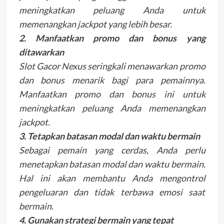
meningkatkan peluang Anda untuk
memenangkan jackpot yang lebih besar.
2. Manfaatkan promo dan bonus yang
ditawarkan
Slot Gacor Nexus seringkali menawarkan promo
dan bonus menarik bagi para pemainnya.
Manfaatkan promo dan bonus ini untuk
meningkatkan peluang Anda memenangkan
jackpot.
3. Tetapkan batasan modal dan waktu bermain
Sebagai pemain yang cerdas, Anda perlu
menetapkan batasan modal dan waktu bermain.
Hal ini akan membantu Anda mengontrol
pengeluaran dan tidak terbawa emosi saat
bermain.
4. Gunakan strategi bermain yang tepat