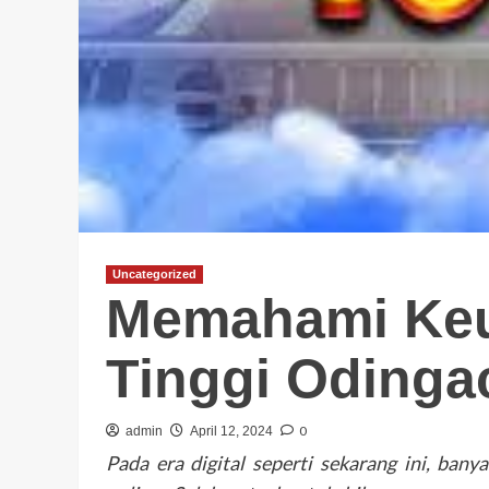
Uncategorized
Memahami Keu
Tinggi Odinga
0
admin
April 12, 2024
Pada era digital seperti sekarang ini, ban