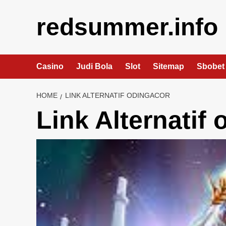
Skip
to
redsummer.info
content
Casino
Judi Bola
Slot
Sitemap
Sbobet
HOME
LINK ALTERNATIF ODINGACOR
Link Alternatif