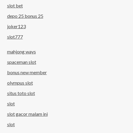
slot bet
depo 25 bonus 25
joker123
slot777
mahjong ways
spaceman slot
bonus new member
olympus slot
situs toto slot
slot
slot gacor malam ini
slot