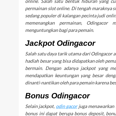
online. Salah satu bentuk hiburan yang cu
permainan slot online. Di tengah maraknya si
sedang populer di kalangan pecinta judi onl
memenangkan permainan, Odingacor m
menguntungkan bagi para pemain.
Jackpot Odingacor
Salah satu daya tarik utama dari Odingacor 
hadiah besar yang bisa didapatkan oleh pema
bermain. Dengan adanya jackpot yang me
mendapatkan keuntungan yang besar dengan
dinanti-nantikan oleh para pemain karena be
Bonus Odingacor
Selain jackpot,
odin gacor
juga menawarkan b
bonus ini dapat berupa bonus deposit, bonu