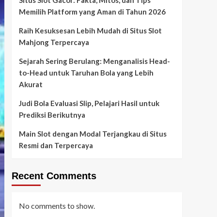
Situs Slot Gacor: Fakta, Mitos, dan Tips
Memilih Platform yang Aman di Tahun 2026
Raih Kesuksesan Lebih Mudah di Situs Slot
Mahjong Terpercaya
Sejarah Sering Berulang: Menganalisis Head-
to-Head untuk Taruhan Bola yang Lebih
Akurat
Judi Bola Evaluasi Slip, Pelajari Hasil untuk
Prediksi Berikutnya
Main Slot dengan Modal Terjangkau di Situs
Resmi dan Terpercaya
Recent Comments
No comments to show.