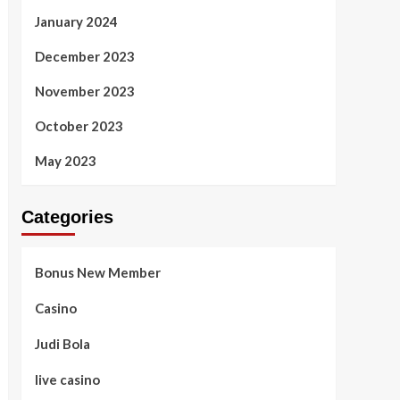
January 2024
December 2023
November 2023
October 2023
May 2023
Categories
Bonus New Member
Casino
Judi Bola
live casino