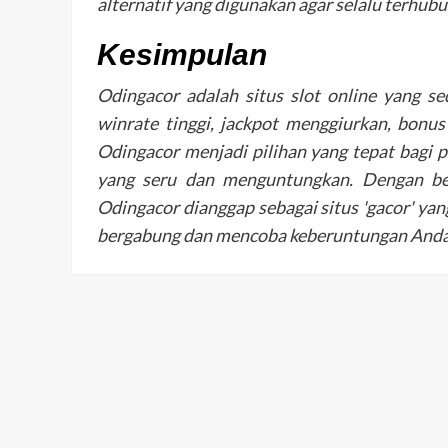
alternatif yang digunakan agar selalu terhub
Kesimpulan
Odingacor adalah situs slot online yang se
winrate tinggi, jackpot menggiurkan, bonu
Odingacor menjadi pilihan yang tepat bagi
yang seru dan menguntungkan. Dengan berb
Odingacor dianggap sebagai situs 'gacor' yan
bergabung dan mencoba keberuntungan Anda 