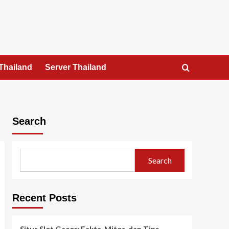
Thailand
Server Thailand
Search
Search
Recent Posts