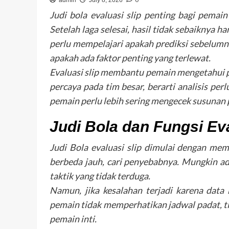
admin
July 8, 2026
Judi bola evaluasi slip penting bagi pema
Setelah laga selesai, hasil tidak sebaiknya 
perlu mempelajari apakah prediksi sebelumn
apakah ada faktor penting yang terlewat.
Evaluasi slip membantu pemain mengetahui pol
percaya pada tim besar, berarti analisis perl
pemain perlu lebih sering mengecek susunan 
Judi Bola dan Fungsi Eva
Judi Bola evaluasi slip dimulai dengan memb
berbeda jauh, cari penyebabnya. Mungkin ad
taktik yang tidak terduga.
Namun, jika kesalahan terjadi karena data 
pemain tidak memperhatikan jadwal padat, t
pemain inti.