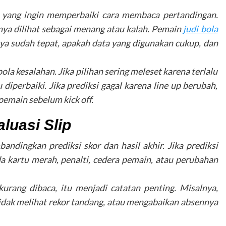
in yang ingin memperbaiki cara membaca pertandingan.
hanya dilihat sebagai menang atau kalah. Pemain
judi bola
ya sudah tepat, apakah data yang digunakan cukup, dan
a kesalahan. Jika pilihan sering meleset karena terlalu
u diperbaiki. Jika prediksi gagal karena line up berubah,
pemain sebelum kick off.
luasi Slip
andingkan prediksi skor dan hasil akhir. Jika prediksi
a kartu merah, penalti, cedera pemain, atau perubahan
kurang dibaca, itu menjadi catatan penting. Misalnya,
idak melihat rekor tandang, atau mengabaikan absennya