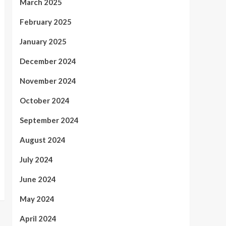
March 2025
February 2025
January 2025
December 2024
November 2024
October 2024
September 2024
August 2024
July 2024
June 2024
May 2024
April 2024