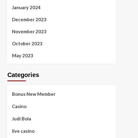
January 2024
December 2023
November 2023
October 2023
May 2023
Categories
Bonus New Member
Casino
Judi Bola
live casino