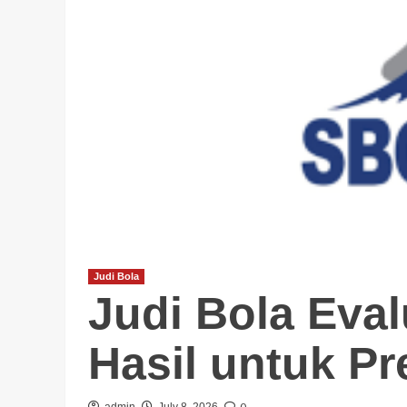
Judi Bola
Judi Bola Evalu
Hasil untuk Pr
0