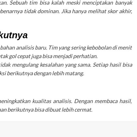
ikan. Sebuah tim bisa kalah meski menciptakan banyak
benarnya tidak dominan. Jika hanya melihat skor akhir,
kutnya
bahan analisis baru. Tim yang sering kebobolan di menit
tak gol cepat juga bisa menjadi perhatian.
idak mengulang kesalahan yang sama. Setiap hasil bisa
si berikutnya dengan lebih matang.
eningkatkan kualitas analisis. Dengan membaca hasil,
han berikutnya bisa dibuat lebih cermat.