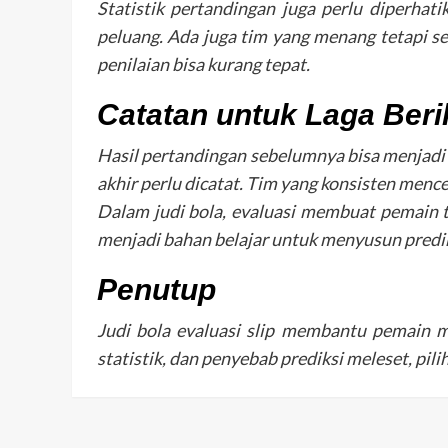
Statistik pertandingan juga perlu diperhat
peluang. Ada juga tim yang menang tetapi se
penilaian bisa kurang tepat.
Catatan untuk Laga Beri
Hasil pertandingan sebelumnya bisa menjadi 
akhir perlu dicatat. Tim yang konsisten mence
Dalam judi bola, evaluasi membuat pemain t
menjadi bahan belajar untuk menyusun predik
Penutup
Judi bola evaluasi slip membantu pemain m
statistik, dan penyebab prediksi meleset, pili