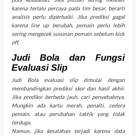
karena terlalu percaya pada tim besar, berarti
analisis perlu diperbaiki. Jika prediksi gagal
karena line up berubah, pemain perlu lebih
sering mengecek susunan pemain sebelum kick
off.
Judi Bola dan Fungsi
Evaluasi Slip
Judi Bola evaluasi slip dimulai dengan
membandingkan prediksi skor dan hasil akhir.
Jika prediksi berbeda jauh, cari penyebabnya.
Mungkin ada kartu merah, penalti, cedera
pemain, atau perubahan taktik yang tidak
terduga.
Namun, jika kesalahan terjadi karena data