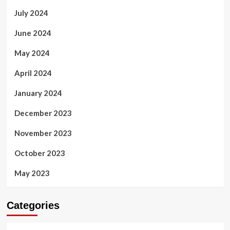
July 2024
June 2024
May 2024
April 2024
January 2024
December 2023
November 2023
October 2023
May 2023
Categories