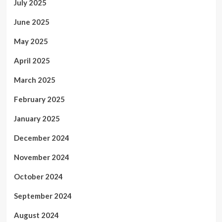
July 2025
June 2025
May 2025
April 2025
March 2025
February 2025
January 2025
December 2024
November 2024
October 2024
September 2024
August 2024