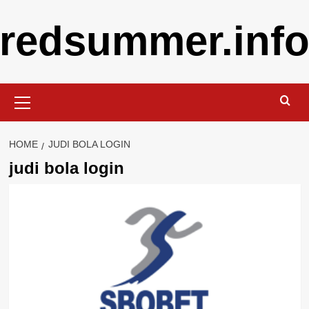
Skip
redsummer.inf
to
content
Primary
Menu
HOME
JUDI BOLA LOGIN
judi bola login