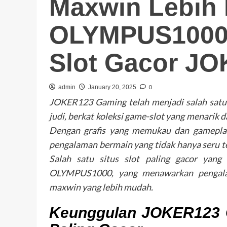
Maxwin Lebih 
OLYMPUS1000
Slot Gacor J
0
admin
January 20, 2025
JOKER123 Gaming telah menjadi salah satu p
judi, berkat koleksi game-slot yang menarik da
Dengan grafis yang memukau dan gamepl
pengalaman bermain yang tidak hanya seru t
Salah satu situs slot paling gacor ya
OLYMPUS1000, yang menawarkan pengala
maxwin yang lebih mudah.
Keunggulan JOKER123 G