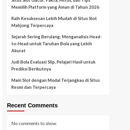
Situs Slot Gacor: Fakta, Mitos, dan Tips
Memilih Platform yang Aman di Tahun 2026
Raih Kesuksesan Lebih Mudah di Situs Slot
Mahjong Terpercaya
Sejarah Sering Berulang: Menganalisis Head-
to-Head untuk Taruhan Bola yang Lebih
Akurat
Judi Bola Evaluasi Slip, Pelajari Hasil untuk
Prediksi Berikutnya
Main Slot dengan Modal Terjangkau di Situs
Resmi dan Terpercaya
Recent Comments
No comments to show.