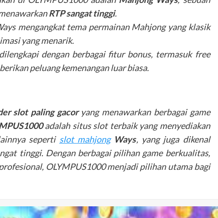
 menawarkan
RTP sangat tinggi
.
ays mengangkat tema permainan Mahjong yang klasik
imasi yang menarik.
ilengkapi dengan berbagai fitur bonus, termasuk free
mberikan peluang kemenangan luar biasa.
der slot paling gacor
yang menawarkan berbagai game
MPUS1000
adalah situs slot terbaik yang menyediakan
ainnya seperti
slot mahjong
Ways
, yang juga dikenal
gat tinggi. Dengan berbagai pilihan game berkualitas,
 profesional, OLYMPUS1000 menjadi pilihan utama bagi