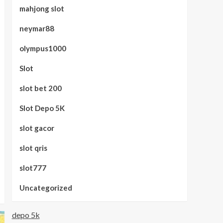
mahjong slot
neymar88
olympus1000
Slot
slot bet 200
Slot Depo 5K
slot gacor
slot qris
slot777
Uncategorized
depo 5k