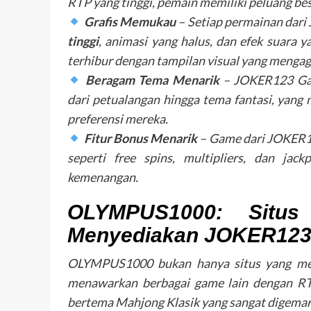
RTP yang tinggi, pemain memiliki peluang b
Grafis Memukau
– Setiap permainan dar
tinggi
, animasi yang halus, dan efek suara
terhibur dengan tampilan visual yang mengag
Beragam Tema Menarik
– JOKER123 Gam
dari petualangan hingga tema fantasi, yan
preferensi mereka.
Fitur Bonus Menarik
– Game dari JOKER12
seperti free spins, multipliers, dan ja
kemenangan.
OLYMPUS1000: Situs
Menyediakan JOKER123
OLYMPUS1000 bukan hanya situs yang me
menawarkan berbagai game lain dengan RT
bertema Mahjong Klasik yang sangat digemari