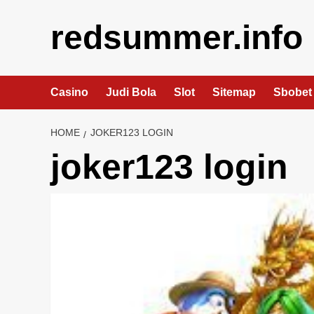
Skip
to
redsummer.info
content
Casino
Judi Bola
Slot
Sitemap
Sbobet
HOME
JOKER123 LOGIN
joker123 login