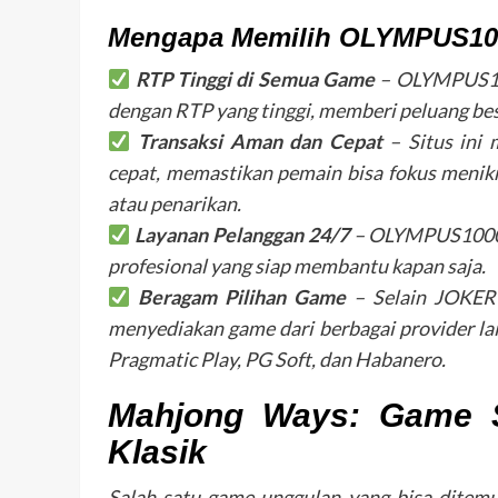
Mengapa Memilih OLYMPUS10
RTP Tinggi di Semua Game
– OLYMPUS100
dengan RTP yang tinggi, memberi peluang be
Transaksi Aman dan Cepat
– Situs ini
cepat, memastikan pemain bisa fokus menik
atau penarikan.
Layanan Pelanggan 24/7
– OLYMPUS1000 j
profesional yang siap membantu kapan saja.
Beragam Pilihan Game
– Selain JOKER
menyediakan game dari berbagai provider lai
Pragmatic Play, PG Soft, dan Habanero.
Mahjong Ways: Game S
Klasik
Salah satu game unggulan yang bisa dit