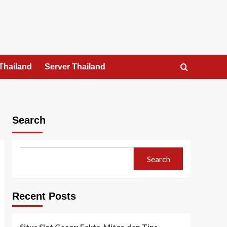
Thailand
Server Thailand
Search
Search
Recent Posts