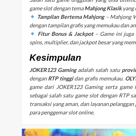
game slot dengan tema
Mahjong Klasik
yang
Tampilan Bertema Mahjong
– Mahjong W
dengan tampilan grafis yang memukau dan an
Fitur Bonus & Jackpot
– Game ini juga d
spins, multiplier, dan jackpot besar yang me
Kesimpulan
JOKER123 Gaming
adalah salah satu
provi
dengan
RTP tinggi
dan grafis memukau.
OLY
game dari JOKER123 Gaming serta game l
sebagai salah satu game slot dengan RTP san
transaksi yang aman, dan layanan pelanggan
para penggemar slot online.