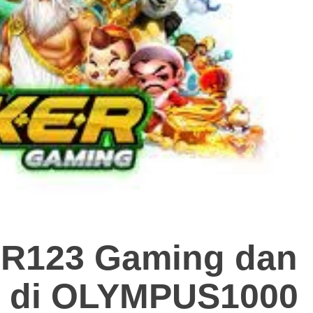
R123 Gaming dan
 di OLYMPUS1000