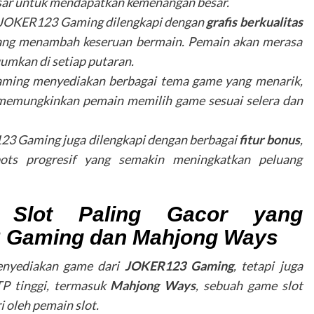
esar untuk mendapatkan kemenangan besar.
i JOKER123 Gaming dilengkapi dengan
grafis berkualitas
 yang menambah keseruan bermain. Pemain akan merasa
umkan di setiap putaran.
ing menyediakan berbagai tema game yang menarik,
g memungkinkan pemain memilih game sesuai selera dan
3 Gaming juga dilengkapi dengan berbagai
fitur bonus
,
ckpots progresif yang semakin meningkatkan peluang
 Slot Paling Gacor yang
 Gaming dan Mahjong Ways
nyediakan game dari
JOKER123 Gaming
, tetapi juga
P tinggi, termasuk
Mahjong Ways
, sebuah game slot
 oleh pemain slot.