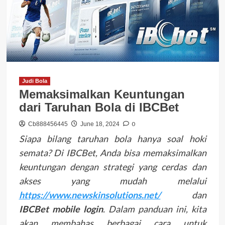
Judi Bola
Memaksimalkan Keuntungan
dari Taruhan Bola di IBCBet
0
Cb888456445
June 18, 2024
Siapa bilang taruhan bola hanya soal hoki
semata? Di IBCBet, Anda bisa memaksimalkan
keuntungan dengan strategi yang cerdas dan
akses yang mudah melalui
https://www.newskinsolutions.net/
dan
IBCBet mobile login
. Dalam panduan ini, kita
akan membahas berbagai cara untuk