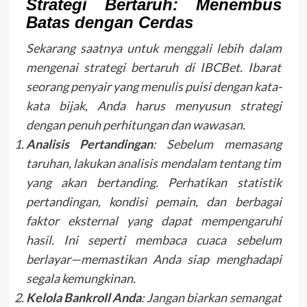
Strategi Bertaruh: Menembus
Batas dengan Cerdas
Sekarang saatnya untuk menggali lebih dalam
mengenai strategi bertaruh di IBCBet. Ibarat
seorang penyair yang menulis puisi dengan kata-
kata bijak, Anda harus menyusun strategi
dengan penuh perhitungan dan wawasan.
Analisis Pertandingan
: Sebelum memasang
taruhan, lakukan analisis mendalam tentang tim
yang akan bertanding. Perhatikan statistik
pertandingan, kondisi pemain, dan berbagai
faktor eksternal yang dapat mempengaruhi
hasil. Ini seperti membaca cuaca sebelum
berlayar—memastikan Anda siap menghadapi
segala kemungkinan.
Kelola Bankroll Anda
: Jangan biarkan semangat