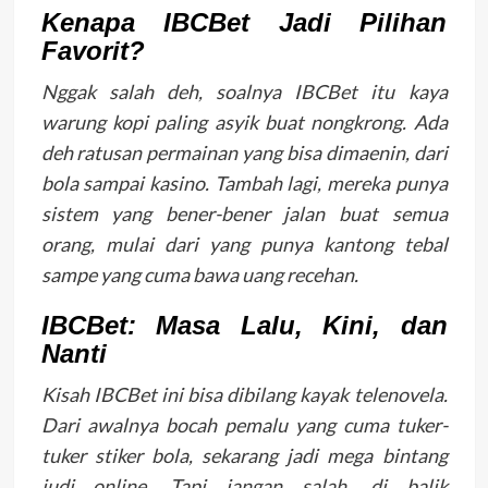
Kenapa IBCBet Jadi Pilihan
Favorit?
Nggak salah deh, soalnya IBCBet itu kaya
warung kopi paling asyik buat nongkrong. Ada
deh ratusan permainan yang bisa dimaenin, dari
bola sampai kasino. Tambah lagi, mereka punya
sistem yang bener-bener jalan buat semua
orang, mulai dari yang punya kantong tebal
sampe yang cuma bawa uang recehan.
IBCBet: Masa Lalu, Kini, dan
Nanti
Kisah IBCBet ini bisa dibilang kayak telenovela.
Dari awalnya bocah pemalu yang cuma tuker-
tuker stiker bola, sekarang jadi mega bintang
judi online. Tapi jangan salah, di balik