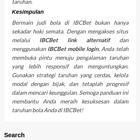
taruhan.
Kesimpulan
Bermain judi bola di IBCBet bukan hanya
sekadar hoki semata. Dengan mengakses situs
melalui
IBCBet link alternatif
dan
menggunakan
IBCBet mobile login
, Anda telah
membuka pintu menuju pengalaman taruhan
yang lebih responsif dan menguntungkan.
Gunakan strategi taruhan yang cerdas, kelola
modal dengan bijak, dan tetaplah progresif
dalam mencari keunggulan. Semoga panduan ini
membantu Anda meraih kesuksesan dalam
taruhan bola Anda di IBCBet!
Search