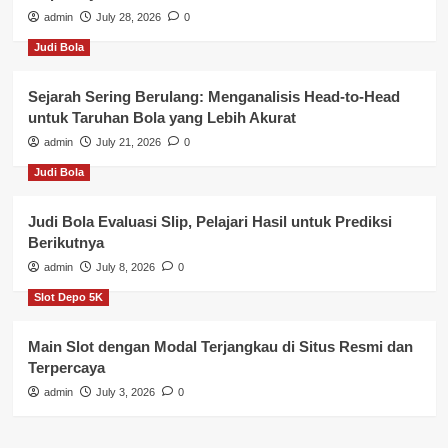
admin
July 28, 2026
0
Judi Bola
Sejarah Sering Berulang: Menganalisis Head-to-Head
untuk Taruhan Bola yang Lebih Akurat
admin
July 21, 2026
0
Judi Bola
Judi Bola Evaluasi Slip, Pelajari Hasil untuk Prediksi
Berikutnya
admin
July 8, 2026
0
Slot Depo 5K
Main Slot dengan Modal Terjangkau di Situs Resmi dan
Terpercaya
admin
July 3, 2026
0