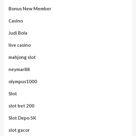
Bonus New Member
Casino
Judi Bola
live casino
mahjong slot
neymar88
olympus1000
Slot
slot bet 200
Slot Depo 5K
slot gacor