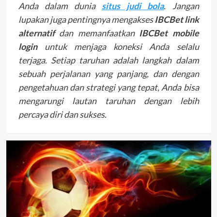
Anda dalam dunia
situs judi bola
. Jangan
lupakan juga pentingnya mengakses
IBCBet link
alternatif
dan memanfaatkan
IBCBet mobile
login
untuk menjaga koneksi Anda selalu
terjaga. Setiap taruhan adalah langkah dalam
sebuah perjalanan yang panjang, dan dengan
pengetahuan dan strategi yang tepat, Anda bisa
mengarungi lautan taruhan dengan lebih
percaya diri dan sukses.