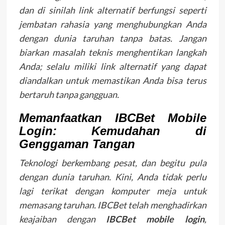
dan di sinilah link alternatif berfungsi seperti
jembatan rahasia yang menghubungkan Anda
dengan dunia taruhan tanpa batas. Jangan
biarkan masalah teknis menghentikan langkah
Anda; selalu miliki link alternatif yang dapat
diandalkan untuk memastikan Anda bisa terus
bertaruh tanpa gangguan.
Memanfaatkan IBCBet Mobile
Login: Kemudahan di
Genggaman Tangan
Teknologi berkembang pesat, dan begitu pula
dengan dunia taruhan. Kini, Anda tidak perlu
lagi terikat dengan komputer meja untuk
memasang taruhan. IBCBet telah menghadirkan
keajaiban dengan
IBCBet mobile login
,