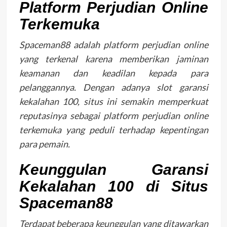
Platform Perjudian Online
Terkemuka
Spaceman88 adalah platform perjudian online
yang terkenal karena memberikan jaminan
keamanan dan keadilan kepada para
pelanggannya. Dengan adanya slot garansi
kekalahan 100, situs ini semakin memperkuat
reputasinya sebagai platform perjudian online
terkemuka yang peduli terhadap kepentingan
para pemain.
Keunggulan Garansi
Kekalahan 100 di Situs
Spaceman88
Terdapat beberapa keunggulan yang ditawarkan