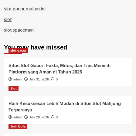
slot gacor malam ini
slot
slot spaceman
You may have missed
slot gacor
Situs Slot Gacor: Fakta, Mitos, dan Tips Memilih
Platform yang Aman di Tahun 2026
admin
July 31, 2026
0
Slot
Raih Kesuksesan Lebih Mudah di Situs Slot Mahjong
Terpercaya
admin
July 28, 2026
0
Judi Bola