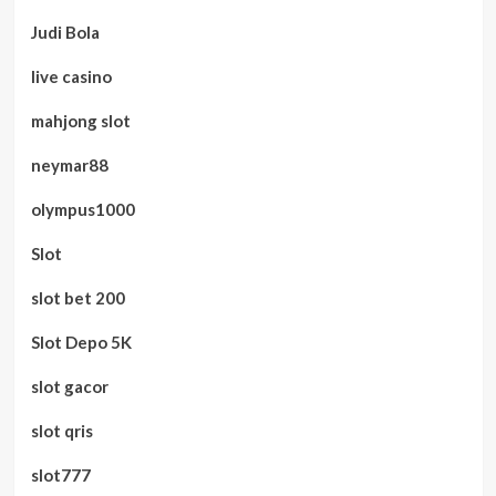
Judi Bola
live casino
mahjong slot
neymar88
olympus1000
Slot
slot bet 200
Slot Depo 5K
slot gacor
slot qris
slot777