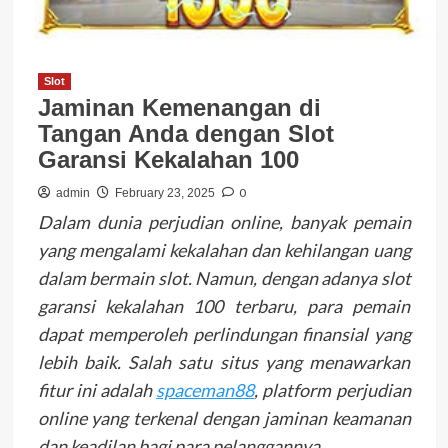
Slot
Jaminan Kemenangan di
Tangan Anda dengan Slot
Garansi Kekalahan 100
0
admin
February 23, 2025
Dalam dunia perjudian online, banyak pemain
yang mengalami kekalahan dan kehilangan uang
dalam bermain slot. Namun, dengan adanya slot
garansi kekalahan 100 terbaru, para pemain
dapat memperoleh perlindungan finansial yang
lebih baik. Salah satu situs yang menawarkan
fitur ini adalah
spaceman88
, platform perjudian
online yang terkenal dengan jaminan keamanan
dan keadilan bagi para pelanggannya.