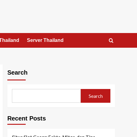
Thailand
Server Thailand
Search
Search
Recent Posts