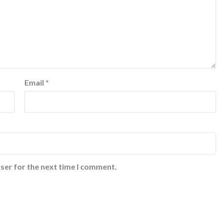
Email
*
ser for the next time I comment.