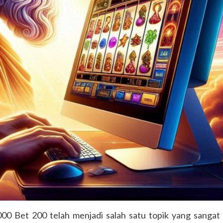
00 Bet 200 telah menjadi salah satu topik yang sangat