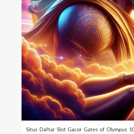
Situs Daftar Slot Gacor Gates of Olympus 10