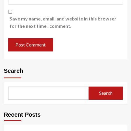
Save my name, email, and website in this browser
for the next time I comment.
Search
Search
Recent Posts