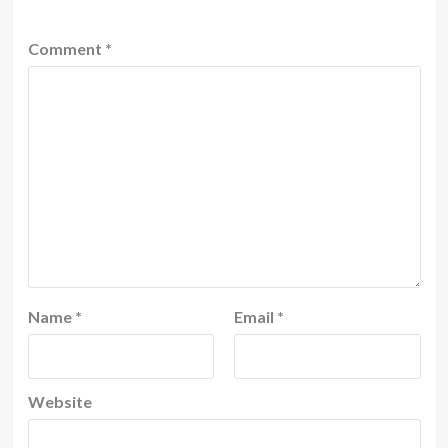
Comment
*
Name
*
Email
*
Website