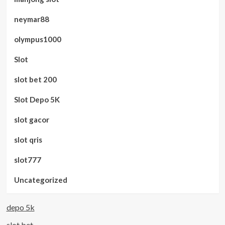
neymar88
olympus1000
Slot
slot bet 200
Slot Depo 5K
slot gacor
slot qris
slot777
Uncategorized
depo 5k
slot bet