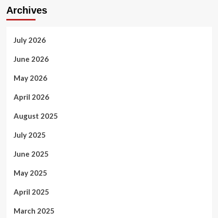
Archives
July 2026
June 2026
May 2026
April 2026
August 2025
July 2025
June 2025
May 2025
April 2025
March 2025