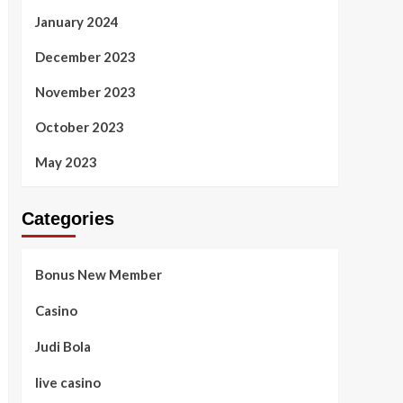
January 2024
December 2023
November 2023
October 2023
May 2023
Categories
Bonus New Member
Casino
Judi Bola
live casino