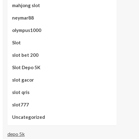
mahjong slot
neymar88
olympus1000
Slot
slot bet 200
Slot Depo 5K
slot gacor
slot qris
slot777
Uncategorized
depo 5k