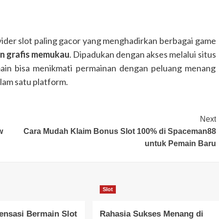
ider slot paling gacor yang menghadirkan berbagai game
n grafis memukau
. Dipadukan dengan akses melalui situs
main bisa menikmati permainan dengan peluang menang
lam satu platform.
Next
w
Cara Mudah Klaim Bonus Slot 100% di Spaceman88
untuk Pemain Baru
Slot
ensasi Bermain Slot
Rahasia Sukses Menang di