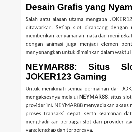
Desain Grafis yang Nya
Salah satu alasan utama mengapa JOKER123
ditawarkan. Setiap slot dirancang dengan
memberikan kenyamanan mata dan meningkatka
dengan animasi juga menjadi elemen pent
menyenangkan untuk dimainkan dalam waktu l
NEYMAR88: Situs Sl
JOKER123 Gaming
Untuk menikmati semua permainan dari JOK
mengaksesnya melalui
NEYMAR88
, situs sl
provider ini. NEYMAR88 menyediakan akses m
proses transaksi cepat, serta keamanan data
menghadirkan berbagai slot dari provider ga
yang lengkap dan terpercaya.