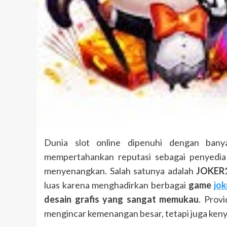
Dunia slot online dipenuhi dengan bany
mempertahankan reputasi sebagai penyedi
menyenangkan. Salah satunya adalah
JOKER
luas karena menghadirkan berbagai
game
jok
desain grafis yang sangat memukau
. Prov
mengincar kemenangan besar, tetapi juga ken