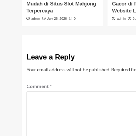
Mudah di Situs Slot Mahjong
Gacor di 
Terpercaya
Website L
admin
July 28, 2026
0
admin
J
Leave a Reply
Your email address will not be published.
Required fi
Comment
*