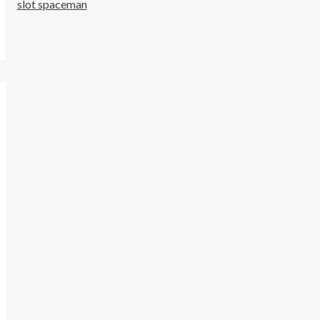
slot spaceman