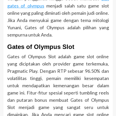
gates of olympus
menjadi salah satu game slot
online yang paling diminati oleh pemain judi online.
Jika Anda menyukai game dengan tema mitologi
Yunani, Gates of Olympus adalah pilihan yang
sempurna untuk Anda.
Gates of Olympus Slot
Gates of Olympus Slot adalah game slot online
yang diciptakan oleh provider game terkemuka,
Pragmatic Play. Dengan RTP sebesar 96.50% dan
volatilitas tinggi, pemain memiliki kesempatan
untuk mendapatkan kemenangan besar dalam
game ini. Fitur-fitur spesial seperti tumbling reels
dan putaran bonus membuat Gates of Olympus
Slot menjadi game yang sangat seru untuk
dimainkan. Jika Anda mencari game slot online