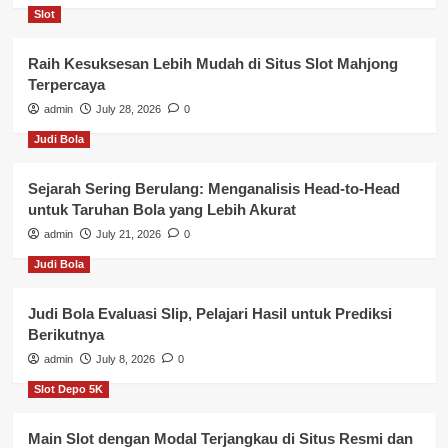
Slot
Raih Kesuksesan Lebih Mudah di Situs Slot Mahjong
Terpercaya
admin
July 28, 2026
0
Judi Bola
Sejarah Sering Berulang: Menganalisis Head-to-Head
untuk Taruhan Bola yang Lebih Akurat
admin
July 21, 2026
0
Judi Bola
Judi Bola Evaluasi Slip, Pelajari Hasil untuk Prediksi
Berikutnya
admin
July 8, 2026
0
Slot Depo 5K
Main Slot dengan Modal Terjangkau di Situs Resmi dan