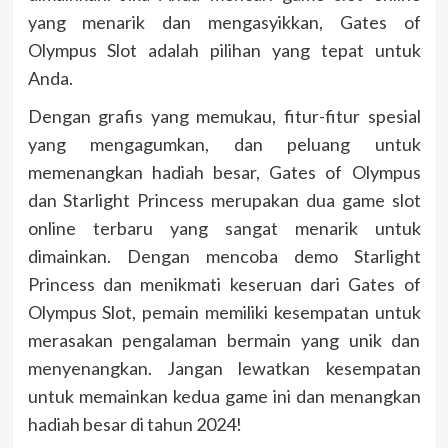
yang menarik dan mengasyikkan, Gates of
Olympus Slot adalah pilihan yang tepat untuk
Anda.
Dengan grafis yang memukau, fitur-fitur spesial
yang mengagumkan, dan peluang untuk
memenangkan hadiah besar, Gates of Olympus
dan Starlight Princess merupakan dua game slot
online terbaru yang sangat menarik untuk
dimainkan. Dengan mencoba demo Starlight
Princess dan menikmati keseruan dari Gates of
Olympus Slot, pemain memiliki kesempatan untuk
merasakan pengalaman bermain yang unik dan
menyenangkan. Jangan lewatkan kesempatan
untuk memainkan kedua game ini dan menangkan
hadiah besar di tahun 2024!