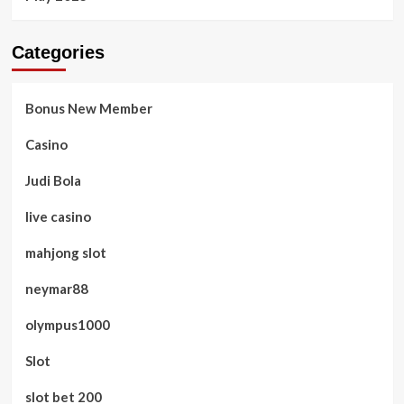
Categories
Bonus New Member
Casino
Judi Bola
live casino
mahjong slot
neymar88
olympus1000
Slot
slot bet 200