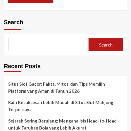
Search
Search
Recent Posts
Situs Slot Gacor: Fakta, Mitos, dan Tips Memilih
Platform yang Aman di Tahun 2026
Raih Kesuksesan Lebih Mudah di Situs Slot Mahjong
Terpercaya
Sejarah Sering Berulang: Menganalisis Head-to-Head
untuk Taruhan Bola yang Lebih Akurat