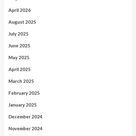
April 2026
August 2025
July 2025
June 2025
May 2025
April 2025
March 2025
February 2025
January 2025
December 2024
November 2024