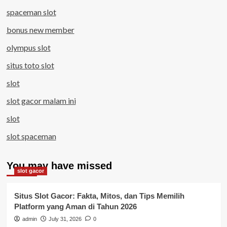
spaceman slot
bonus new member
olympus slot
situs toto slot
slot
slot gacor malam ini
slot
slot spaceman
You may have missed
slot gacor
Situs Slot Gacor: Fakta, Mitos, dan Tips Memilih
Platform yang Aman di Tahun 2026
admin
July 31, 2026
0