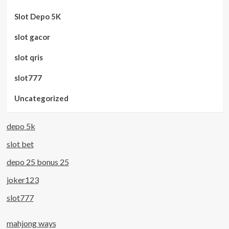
Slot Depo 5K
slot gacor
slot qris
slot777
Uncategorized
depo 5k
slot bet
depo 25 bonus 25
joker123
slot777
mahjong ways