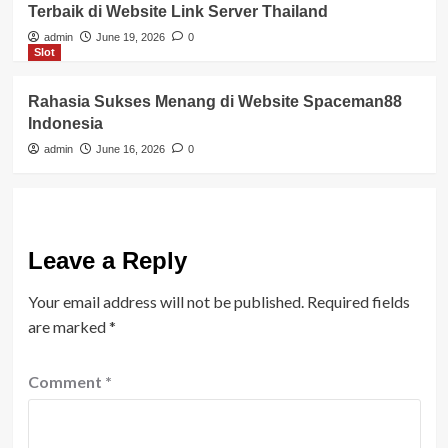
Terbaik di Website Link Server Thailand
admin
June 19, 2026
0
Slot
Rahasia Sukses Menang di Website Spaceman88
Indonesia
admin
June 16, 2026
0
Leave a Reply
Your email address will not be published.
Required fields
are marked
*
Comment
*