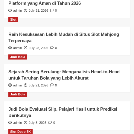
Platform yang Aman di Tahun 2026
admin
July 31, 2026
0
Slot
Raih Kesuksesan Lebih Mudah di Situs Slot Mahjong
Terpercaya
admin
July 28, 2026
0
Judi Bola
Sejarah Sering Berulang: Menganalisis Head-to-Head
untuk Taruhan Bola yang Lebih Akurat
admin
July 21, 2026
0
Judi Bola
Judi Bola Evaluasi Slip, Pelajari Hasil untuk Prediksi
Berikutnya
admin
July 8, 2026
0
Slot Depo 5K