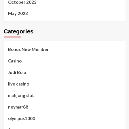
October 2023
May 2023
Categories
Bonus New Member
Casino
Judi Bola
live casino
mahjong slot
neymar88
olympus1000