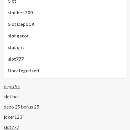
Slot
slot bet 200
Slot Depo 5K
slot gacor
slot qris
slot777
Uncategorized
depo 5k
slot bet
depo 25 bonus 25
joker123
slot777