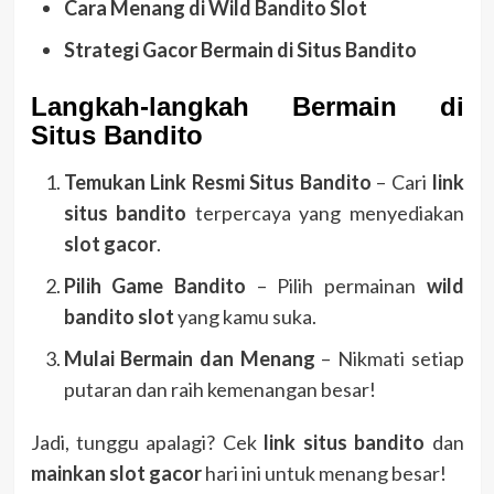
Cara Menang di Wild Bandito Slot
Strategi Gacor Bermain di Situs Bandito
Langkah-langkah Bermain di
Situs Bandito
Temukan Link Resmi Situs Bandito
– Cari
link
situs bandito
terpercaya yang menyediakan
slot gacor
.
Pilih Game Bandito
– Pilih permainan
wild
bandito slot
yang kamu suka.
Mulai Bermain dan Menang
– Nikmati setiap
putaran dan raih kemenangan besar!
Jadi, tunggu apalagi? Cek
link situs bandito
dan
mainkan slot gacor
hari ini untuk menang besar!