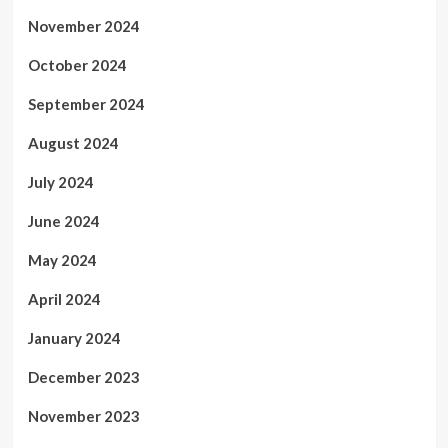
November 2024
October 2024
September 2024
August 2024
July 2024
June 2024
May 2024
April 2024
January 2024
December 2023
November 2023