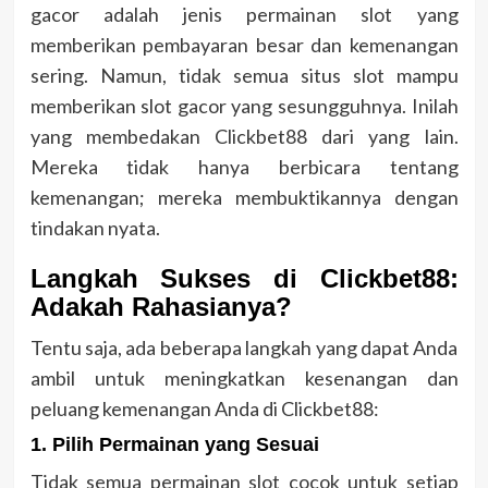
gacor adalah jenis permainan slot yang
memberikan pembayaran besar dan kemenangan
sering. Namun, tidak semua situs slot mampu
memberikan slot gacor yang sesungguhnya. Inilah
yang membedakan Clickbet88 dari yang lain.
Mereka tidak hanya berbicara tentang
kemenangan; mereka membuktikannya dengan
tindakan nyata.
Langkah Sukses di Clickbet88:
Adakah Rahasianya?
Tentu saja, ada beberapa langkah yang dapat Anda
ambil untuk meningkatkan kesenangan dan
peluang kemenangan Anda di Clickbet88:
1. Pilih Permainan yang Sesuai
Tidak semua permainan slot cocok untuk setiap