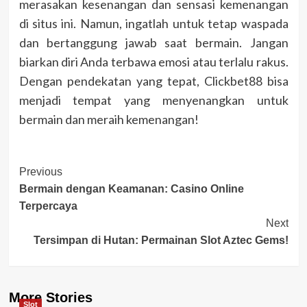
merasakan kesenangan dan sensasi kemenangan
di situs ini. Namun, ingatlah untuk tetap waspada
dan bertanggung jawab saat bermain. Jangan
biarkan diri Anda terbawa emosi atau terlalu rakus.
Dengan pendekatan yang tepat, Clickbet88 bisa
menjadi tempat yang menyenangkan untuk
bermain dan meraih kemenangan!
Post
Previous
Bermain dengan Keamanan: Casino Online
Navigation
Terpercaya
Next
Tersimpan di Hutan: Permainan Slot Aztec Gems!
More Stories
Slot