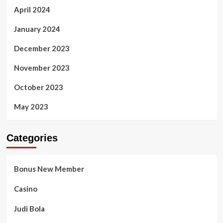
April 2024
January 2024
December 2023
November 2023
October 2023
May 2023
Categories
Bonus New Member
Casino
Judi Bola