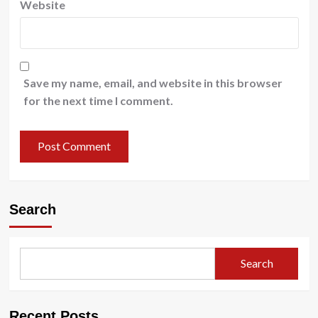
Website
Save my name, email, and website in this browser
for the next time I comment.
Search
Search
Recent Posts