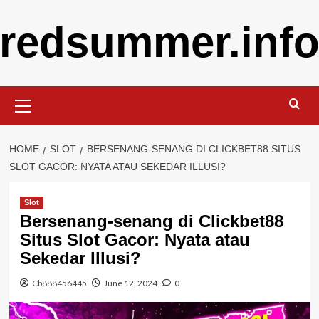
Skip
redsummer.inf
to
content
Primary
Menu
HOME
SLOT
BERSENANG-SENANG DI CLICKBET88 SITUS
SLOT GACOR: NYATA ATAU SEKEDAR ILLUSI?
Slot
Bersenang-senang di Clickbet88
Situs Slot Gacor: Nyata atau
Sekedar Illusi?
Cb888456445
June 12, 2024
0