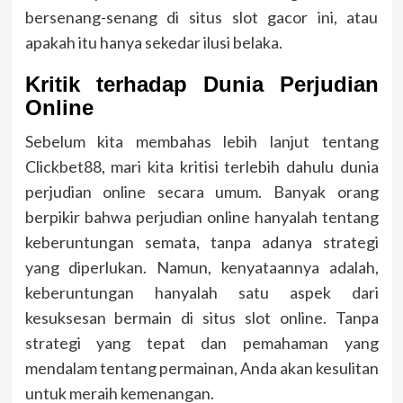
bersenang-senang di situs slot gacor ini, atau
apakah itu hanya sekedar ilusi belaka.
Kritik terhadap Dunia Perjudian
Online
Sebelum kita membahas lebih lanjut tentang
Clickbet88, mari kita kritisi terlebih dahulu dunia
perjudian online secara umum. Banyak orang
berpikir bahwa perjudian online hanyalah tentang
keberuntungan semata, tanpa adanya strategi
yang diperlukan. Namun, kenyataannya adalah,
keberuntungan hanyalah satu aspek dari
kesuksesan bermain di situs slot online. Tanpa
strategi yang tepat dan pemahaman yang
mendalam tentang permainan, Anda akan kesulitan
untuk meraih kemenangan.