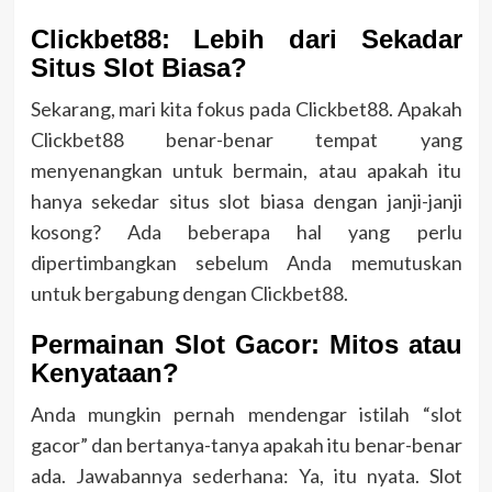
Clickbet88: Lebih dari Sekadar
Situs Slot Biasa?
Sekarang, mari kita fokus pada Clickbet88. Apakah
Clickbet88 benar-benar tempat yang
menyenangkan untuk bermain, atau apakah itu
hanya sekedar situs slot biasa dengan janji-janji
kosong? Ada beberapa hal yang perlu
dipertimbangkan sebelum Anda memutuskan
untuk bergabung dengan Clickbet88.
Permainan Slot Gacor: Mitos atau
Kenyataan?
Anda mungkin pernah mendengar istilah “slot
gacor” dan bertanya-tanya apakah itu benar-benar
ada. Jawabannya sederhana: Ya, itu nyata. Slot