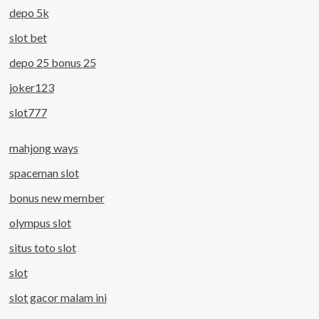
depo 5k
slot bet
depo 25 bonus 25
joker123
slot777
mahjong ways
spaceman slot
bonus new member
olympus slot
situs toto slot
slot
slot gacor malam ini