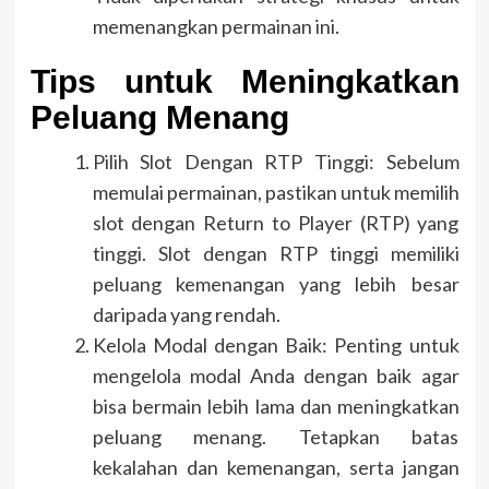
memenangkan permainan ini.
Tips untuk Meningkatkan
Peluang Menang
Pilih Slot Dengan RTP Tinggi: Sebelum
memulai permainan, pastikan untuk memilih
slot dengan Return to Player (RTP) yang
tinggi. Slot dengan RTP tinggi memiliki
peluang kemenangan yang lebih besar
daripada yang rendah.
Kelola Modal dengan Baik: Penting untuk
mengelola modal Anda dengan baik agar
bisa bermain lebih lama dan meningkatkan
peluang menang. Tetapkan batas
kekalahan dan kemenangan, serta jangan