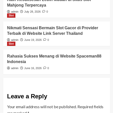
Mahjong Terpercaya
admin
July 28, 2026
0
Slot
Nikmati Sensasi Bermain Slot Gacor di Provider
Terbaik di Website Link Server Thailand
admin
June 19, 2026
0
Slot
Rahasia Sukses Menang di Website Spaceman88
Indonesia
admin
June 16, 2026
0
Leave a Reply
Your email address will not be published.
Required fields
are marked
*