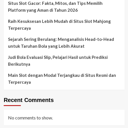
Situs Slot Gacor: Fakta, Mitos, dan Tips Memilih
Platform yang Aman di Tahun 2026
Raih Kesuksesan Lebih Mudah di Situs Slot Mahjong
Terpercaya
Sejarah Sering Berulang: Menganalisis Head-to-Head
untuk Taruhan Bola yang Lebih Akurat
Judi Bola Evaluasi Slip, Pelajari Hasil untuk Prediksi
Berikutnya
Main Slot dengan Modal Terjangkau di Situs Resmi dan
Terpercaya
Recent Comments
No comments to show.