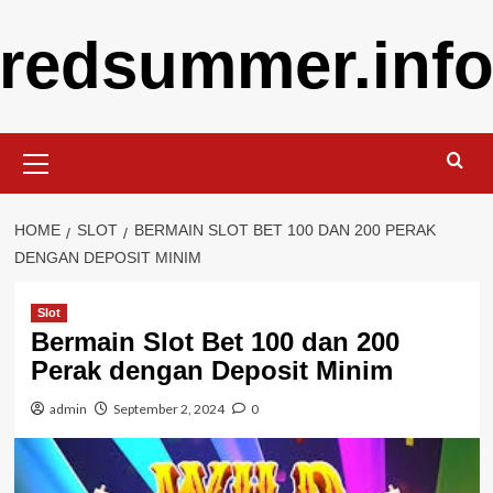
Skip
redsummer.inf
to
content
Primary
Menu
HOME
SLOT
BERMAIN SLOT BET 100 DAN 200 PERAK
DENGAN DEPOSIT MINIM
Slot
Bermain Slot Bet 100 dan 200
Perak dengan Deposit Minim
admin
September 2, 2024
0