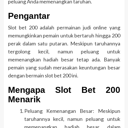
peluang Anda memenangkan taruhan.
Pengantar
Slot bet 200 adalah permainan judi online yang
memungkinkan pemain untuk bertaruh hingga 200
perak dalam satu putaran. Meskipun taruhannya
tergolong kecil, namun peluang untuk
memenangkan hadiah besar tetap ada. Banyak
pemain yang sudah merasakan keuntungan besar
dengan bermain slot bet 200 ini.
Mengapa Slot Bet 200
Menarik
Peluang Kemenangan Besar: Meskipun
taruhannya kecil, namun peluang untuk
memenangkan hadiah besar dalam