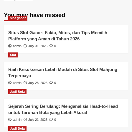
You may have missed
slot gacor
Situs Slot Gacor: Fakta, Mitos, dan Tips Memilih
Platform yang Aman di Tahun 2026
admin
July 31, 2026
0
Slot
Raih Kesuksesan Lebih Mudah di Situs Slot Mahjong
Terpercaya
admin
July 28, 2026
0
Judi Bola
Sejarah Sering Berulang: Menganalisis Head-to-Head
untuk Taruhan Bola yang Lebih Akurat
admin
July 21, 2026
0
Judi Bola