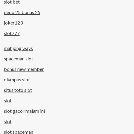
slot bet
depo 25 bonus 25
joker123
slot777
mahjong ways
spaceman slot
bonus new member
olympus slot
situs toto slot
slot
slot gacor malam ini
slot
slot spaceman