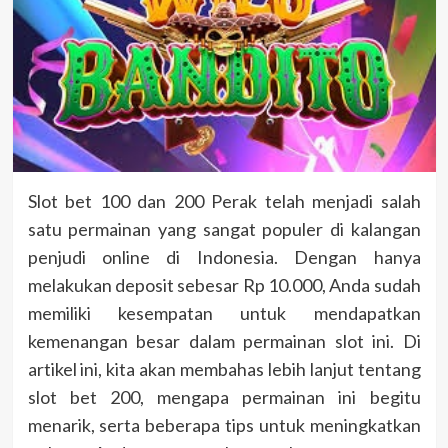
Slot bet 100 dan 200 Perak telah menjadi salah
satu permainan yang sangat populer di kalangan
penjudi online di Indonesia. Dengan hanya
melakukan deposit sebesar Rp 10.000, Anda sudah
memiliki kesempatan untuk mendapatkan
kemenangan besar dalam permainan slot ini. Di
artikel ini, kita akan membahas lebih lanjut tentang
slot bet 200, mengapa permainan ini begitu
menarik, serta beberapa tips untuk meningkatkan