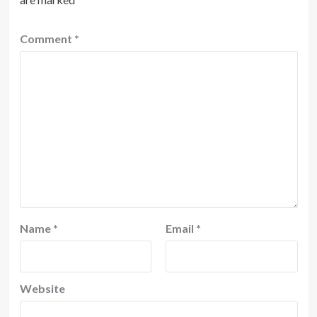
Comment
*
Name
*
Email
*
Website