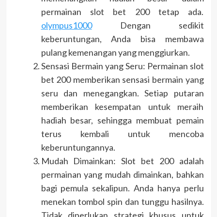
permainan slot bet 200 tetap ada.
olympus1000
Dengan sedikit
keberuntungan, Anda bisa membawa
pulang kemenangan yang menggiurkan.
Sensasi Bermain yang Seru: Permainan slot
bet 200 memberikan sensasi bermain yang
seru dan menegangkan. Setiap putaran
memberikan kesempatan untuk meraih
hadiah besar, sehingga membuat pemain
terus kembali untuk mencoba
keberuntungannya.
Mudah Dimainkan: Slot bet 200 adalah
permainan yang mudah dimainkan, bahkan
bagi pemula sekalipun. Anda hanya perlu
menekan tombol spin dan tunggu hasilnya.
Tidak diperlukan strategi khusus untuk