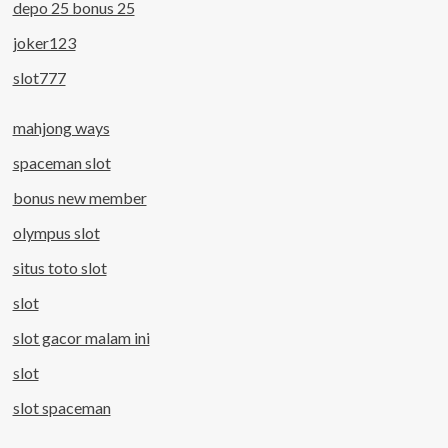
depo 25 bonus 25
joker123
slot777
mahjong ways
spaceman slot
bonus new member
olympus slot
situs toto slot
slot
slot gacor malam ini
slot
slot spaceman