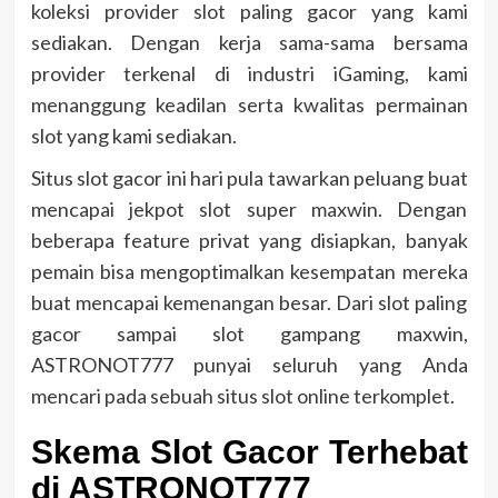
koleksi provider slot paling gacor yang kami
sediakan. Dengan kerja sama-sama bersama
provider terkenal di industri iGaming, kami
menanggung keadilan serta kwalitas permainan
slot yang kami sediakan.
Situs slot gacor ini hari pula tawarkan peluang buat
mencapai jekpot slot super maxwin. Dengan
beberapa feature privat yang disiapkan, banyak
pemain bisa mengoptimalkan kesempatan mereka
buat mencapai kemenangan besar. Dari slot paling
gacor sampai slot gampang maxwin,
ASTRONOT777 punyai seluruh yang Anda
mencari pada sebuah situs slot online terkomplet.
Skema Slot Gacor Terhebat
di ASTRONOT777