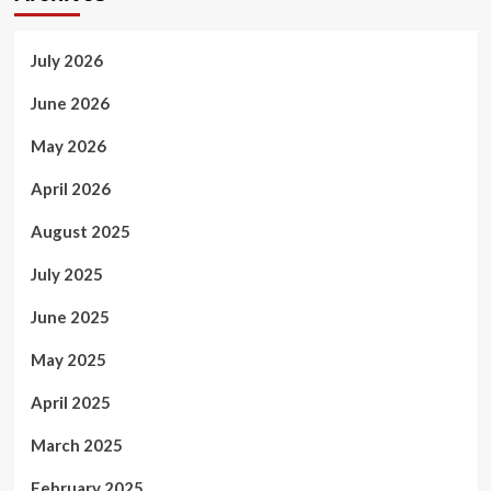
July 2026
June 2026
May 2026
April 2026
August 2025
July 2025
June 2025
May 2025
April 2025
March 2025
February 2025